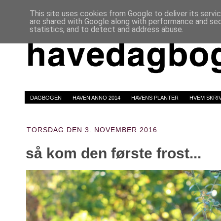
This site uses cookies from Google to deliver its servi
are shared with Google along with performance and secu
statistics, and to detect and address abuse.
DAGBOGEN
HAVEN ANNO 2014
HAVENS PLANTER
HVEM SKRI
TORSDAG DEN 3. NOVEMBER 2016
så kom den første frost...