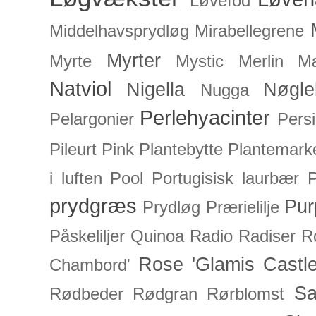
Løvefod
Middelhavsprydløg
Mirabellegrene
Myrter
Myrte
Mystic Merlin
Mæ
Natviol
Nigella
Nøgle
Nugga
Perlehyacinter
Pelargonier
Persi
Pileurt
Pink
Plantebytte
Plantemark
i luften
Pool
Portugisisk laurbær
P
prydgræs
Pur
Prydløg
Prærielilje
Påskeliljer
Quinoa
Radio
Radiser
R
Rose 'Glamis Castle
Chambord'
Sa
Rødbeder
Rødgran
Rørblomst