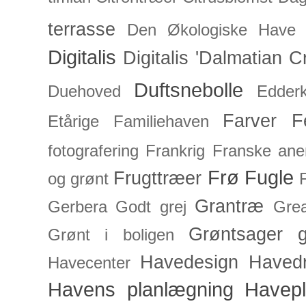
terrasse
Den Økologiske Have
Digitalis
Digitalis 'Dalmatian C
Duftsnebolle
Duehoved
Edderk
Farver
F
Etårige
Familiehaven
fotografering
Frankrig
Franske an
Frø
Fugle
Frugttræer
og grønt
Grantræ
Gerbera
Godt grej
Grea
Grøntsager
g
Grønt i boligen
Havedesign
Haved
Havecenter
Havens planlægning
Havep