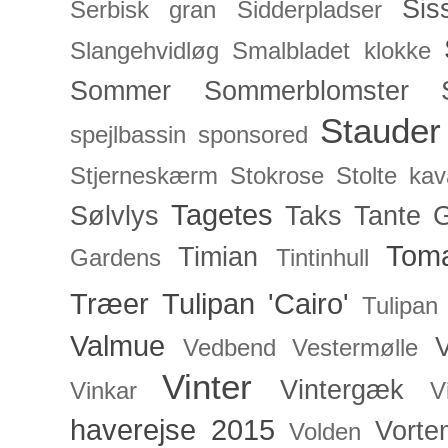
Sis
Serbisk gran
Sidderpladser
Slangehvidløg
Smalbladet klokke
Sommer
Sommerblomster
Stauder
spejlbassin
sponsored
Stjerneskærm
Stokrose
Stolte kav
Tagetes
Sølvlys
Taks
Tante 
Toma
Timian
Gardens
Tintinhull
Træer
Tulipan 'Cairo'
Tulipan
Valmue
V
Vedbend
Vestermølle
Vinter
Vintergæk
Vinkar
V
haverejse 2015
Vorte
Volden