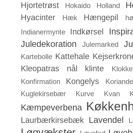
H
Hjortetrøst
Hokaido
Holland
Hyacinter
Hængepil
Hæk
hø
Inspir
Indkørsel
Indianermynte
Juledekoration
Ju
Julemarked
Kattehale
Kejserkron
Kartebolle
Kleopatras nål
klinte
Klokke
Kongelys
Konfirmation
Koriande
Kuglekirsebær
Kurve
Kvan
Køkken
Kæmpeverbena
Lavendel
Laurbærkirsebæk
L
Løgvækster
Løveh