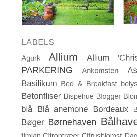
LABELS
Allium
Allium 'Chris
Agurk
PARKERING
As
Ankomsten
Basilikum
Bed & Breakfast
bely
Betonfliser
Bispehue
Blogger
Blo
blå
Blå anemone
Bordeaux
Bålhav
Børnehaven
Bøger
timian
Citrontræer
Citrusblomst
Dagl