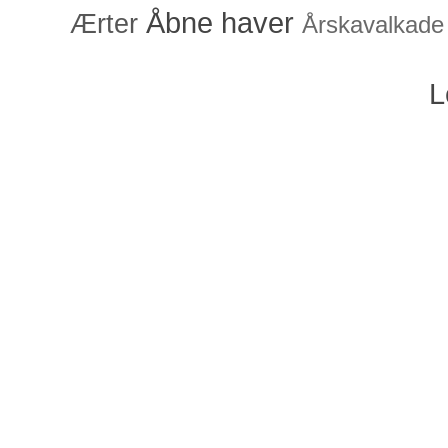
Åbne haver
Ærter
Årskavalkade
L