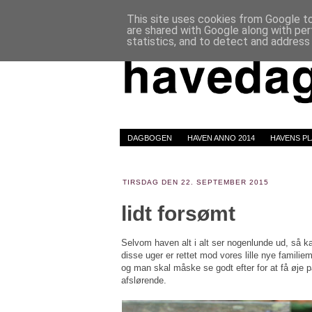
This site uses cookies from Google to 
are shared with Google along with per
statistics, and to detect and address
DAGBOGEN
HAVEN ANNO 2014
HAVENS P
TIRSDAG DEN 22. SEPTEMBER 2015
lidt forsømt
Selvom haven alt i alt ser nogenlunde ud, så 
disse uger er rettet mod vores lille nye famil
og man skal måske se godt efter for at få øje 
afslørende.