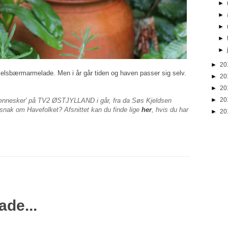
►
►
►
►
►
►
20
kkelsbærmarmelade. Men i år går tiden og haven passer sig selv.
►
20
►
20
►
20
mennesker' på TV2 ØSTJYLLAND i går, fra da Søs Kjeldsen
 snak om Havefolket? Afsnittet kan du finde lige
her
, hvis du har
►
20
ade...