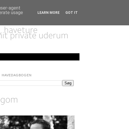
 user-agent
nerate usage
LEARN MORE
GOT IT
I HAVEDAGBOGEN