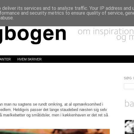
deliver its services and to analyze traffic. Your IP address and
formance and security metrics to ensure quality of service, ge
 abuse.
LANTER
HVEM SKRIVER
SØG 
kan man nu sagtens se rundt omkring, at al opmærksomhed i
iemedlem. Heldigvis passer det lange staudebed næsten sig selv
på mælkebøtter og småtidsler, men i køkkenhaven er det ret så