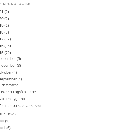
V. KRONOLOGISK
21
(2)
20
(2)
19
(1)
18
(3)
17
(12)
16
(16)
15
(79)
december
(5)
november
(3)
oktober
(4)
september
(4)
Lidt forsømt
Elsker du også at hade...
Mellem bygerne
Tomater og kapillærkasser
august
(4)
juli
(9)
juni
(6)