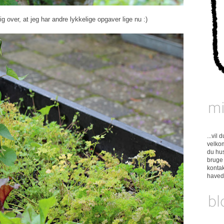
over, at jeg har andre lykkelige opgaver lige nu :)
...vil
velkom
du hus
bruge 
konta
have