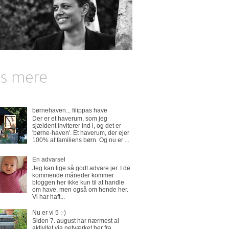
børnehaven... filippas have
Der er et haverum, som jeg
sjældent inviterer ind i, og det er
'børne-haven'. Et haverum, der ejer
100% af familiens børn. Og nu er ...
En advarsel
Jeg kan lige så godt advare jer. I de
kommende måneder kommer
bloggen her ikke kun til at handle
om have, men også om hende her.
Vi har haft...
Nu er vi 5 :-)
Siden 7. august har nærmest al
aktivitet via netværket her fra