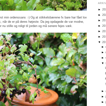
ARKI
►
20
►
20
iøst min ordenssans :-) Og at stikkelsbærene fx bare har fået lov
►
20
tisk, når de er på deres højeste. Da jeg opdagede de var modne,
r nu stille og roligt til jorden og må senere fejes væk.
►
20
►
20
►
20
▼
20
►
►
►
▼
►
►
►