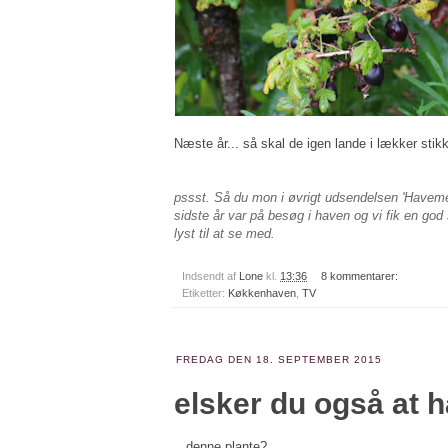
Næste år... så skal de igen lande i lækker sti
pssst. Så du mon i øvrigt udsendelsen 'Have
sidste år var på besøg i haven og vi fik en god
lyst til at se med.
Indsendt af
Lone
kl.
13:36
8 kommentarer:
Etiketter:
Køkkenhaven
,
TV
FREDAG DEN 18. SEPTEMBER 2015
elsker du også at h
.. denne plante?