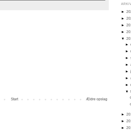
ARKI
►
20
►
20
►
20
►
20
▼
20
►
►
►
►
►
►
►
▼
Start
Ældre opslag
►
20
►
20
►
20