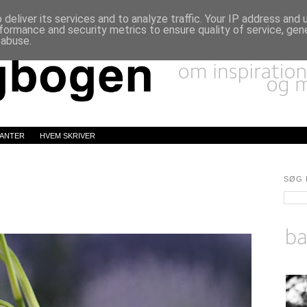
deliver its services and to analyze traffic. Your IP address and
formance and security metrics to ensure quality of service, ge
 abuse.
LANTER
HVEM SKRIVER
SØG 