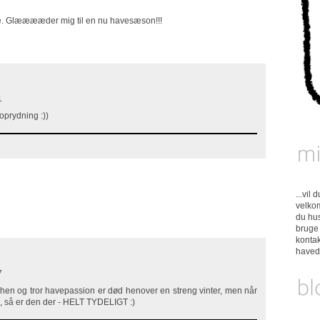
ude. Glææææder mig til en nu havesæson!!!
1
soprydning :))
...vil
velkom
du hus
bruge 
konta
have
7
en og tror havepassion er død henover en streng vinter, men når
i, så er den der - HELT TYDELIGT :)