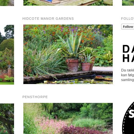
HIDCOTE MANOR GARDENS
FOLLO
Da rækk
kan følg
samling
PENSTHORPE