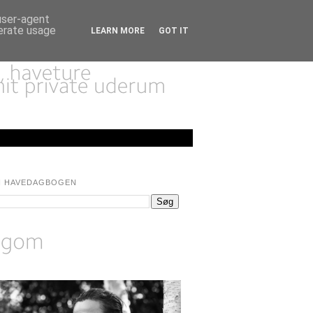
 user-agent
nerate usage
LEARN MORE
GOT IT
I HAVEDAGBOGEN