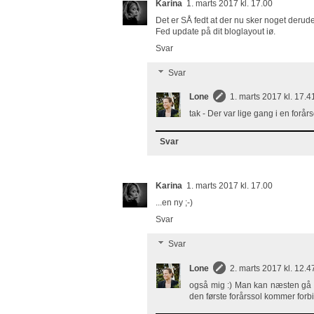
Karina
1. marts 2017 kl. 17.00
Det er SÅ fedt at der nu sker noget der
Fed update på dit bloglayout iø.
Svar
Svar
Lone
1. marts 2017 kl. 17.4
tak - Der var lige gang i en forår
Svar
Karina
1. marts 2017 kl. 17.00
...en ny ;-)
Svar
Svar
Lone
2. marts 2017 kl. 12.4
også mig :) Man kan næsten gå h
den første forårssol kommer forb