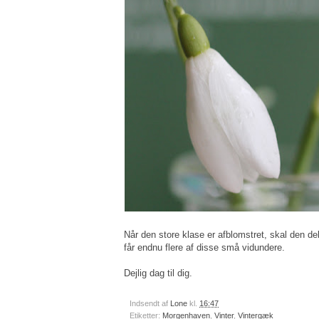
Når den store klase er afblomstret, skal den de
får endnu flere af disse små vidundere.
Dejlig dag til dig.
Indsendt af
Lone
kl.
16:47
Etiketter:
Morgenhaven
,
Vinter
,
Vintergæk