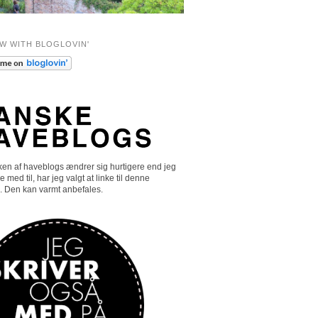
W WITH BLOGLOVIN'
en af haveblogs ændrer sig hurtigere end jeg
e med til, har jeg valgt at linke til denne
. Den kan varmt anbefales.