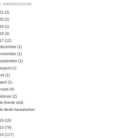
V. KRONOLOGISK
21
(2)
20
(2)
19
(1)
18
(3)
17
(12)
december
(1)
november
(1)
september
(1)
august
(1)
juli
(1)
april
(1)
marts
(4)
februar
(2)
de fineste små
de første haveøvelser
16
(16)
15
(79)
14
(117)