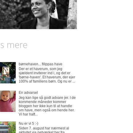
børnehaven... filippas have
Der er et haverum, som jeg
sjældent inviterer ind i, og det er
'børne-haven'. Et haverum, der ejer
100% af familiens børn. Og nu er ...
En advarsel
Jeg kan lige så godt advare jer. I de
kommende måneder kommer
bloggen her ikke kun til at handle
om have, men også om hende her.
Vi har haft...
Nu er vi 5 :-)
Siden 7. august har nærmest al
aktivitet via netværket her fra