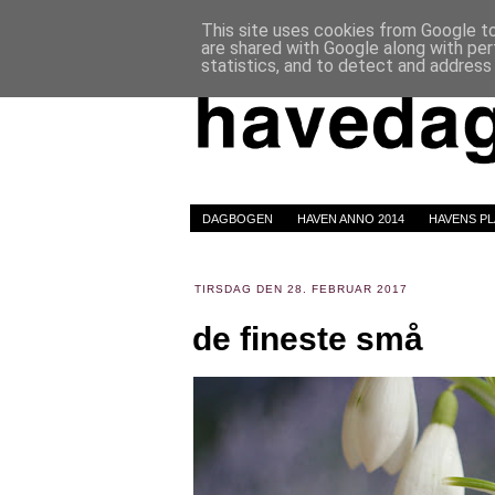
This site uses cookies from Google to 
are shared with Google along with per
statistics, and to detect and address
DAGBOGEN
HAVEN ANNO 2014
HAVENS P
TIRSDAG DEN 28. FEBRUAR 2017
de fineste små