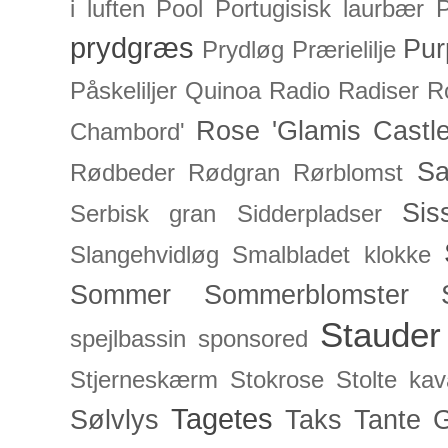
i luften
Pool
Portugisisk laurbær
P
prydgræs
Pur
Prydløg
Prærielilje
Påskeliljer
Quinoa
Radio
Radiser
R
Rose 'Glamis Castle
Chambord'
Sa
Rødbeder
Rødgran
Rørblomst
Sis
Serbisk gran
Sidderpladser
Slangehvidløg
Smalbladet klokke
Sommer
Sommerblomster
Stauder
spejlbassin
sponsored
Stjerneskærm
Stokrose
Stolte kav
Tagetes
Sølvlys
Taks
Tante 