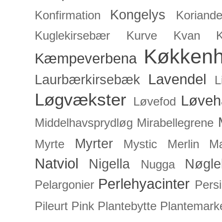
Kongelys
Konfirmation
Koriande
Kuglekirsebær
Kurve
Kvan
Køkken
Kæmpeverbena
Lavendel
Laurbærkirsebæk
L
Løgvækster
Løveh
Løvefod
Middelhavsprydløg
Mirabellegrene
Myrter
Myrte
Mystic Merlin
Mæ
Natviol
Nigella
Nøgle
Nugga
Perlehyacinter
Pelargonier
Persi
Pileurt
Pink
Plantebytte
Plantemark