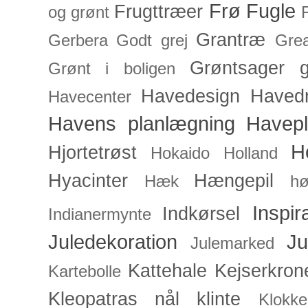
Frø
Fugle
Frugttræer
og grønt
Grantræ
Gerbera
Godt grej
Grea
Grøntsager
g
Grønt i boligen
Havedesign
Haved
Havecenter
Havens planlægning
Havep
H
Hjortetrøst
Hokaido
Holland
Hyacinter
Hængepil
Hæk
hø
Inspir
Indkørsel
Indianermynte
Juledekoration
Ju
Julemarked
Kattehale
Kejserkron
Kartebolle
Kleopatras nål
klinte
Klokke