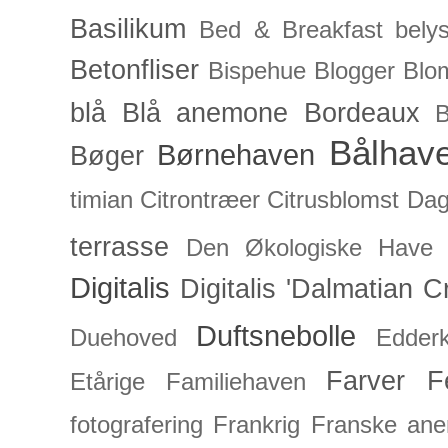
Basilikum
Bed & Breakfast
bely
Betonfliser
Bispehue
Blogger
Blo
blå
Blå anemone
Bordeaux
Bålhav
Børnehaven
Bøger
timian
Citrontræer
Citrusblomst
Dagl
terrasse
Den Økologiske Have
Digitalis
Digitalis 'Dalmatian C
Duftsnebolle
Duehoved
Edderk
Farver
F
Etårige
Familiehaven
fotografering
Frankrig
Franske an