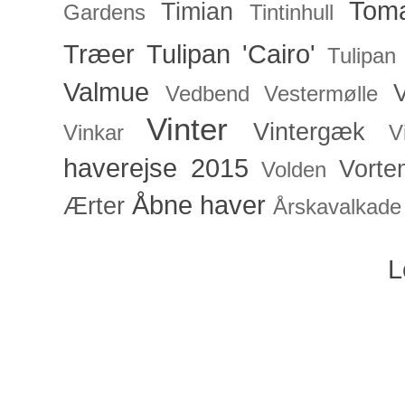
Toma
Timian
Gardens
Tintinhull
Træer
Tulipan 'Cairo'
Tulipan
Valmue
V
Vedbend
Vestermølle
Vinter
Vintergæk
Vinkar
V
haverejse 2015
Vorte
Volden
Åbne haver
Ærter
Årskavalkade
L