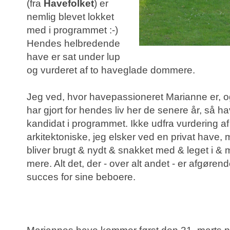
(fra
Havefolket
) er
nemlig blevet lokket
med i programmet :-)
Hendes helbredende
have er sat under lup
og vurderet af to haveglade dommere.
Jeg ved, hvor havepassioneret Marianne er, 
har gjort for hendes liv her de senere år, så h
kandidat i programmet. Ikke udfra vurdering af
arkitektoniske, jeg elsker ved en privat have, 
bliver brugt & nydt & snakket med & leget i & 
mere. Alt det, der - over alt andet - er afgørend
succes for sine beboere.