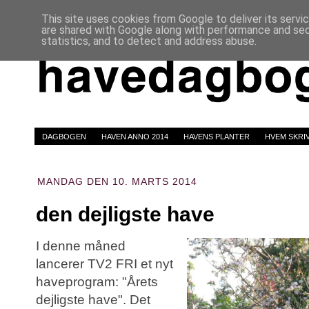
This site uses cookies from Google to deliver its servi
are shared with Google along with performance and secu
statistics, and to detect and address abuse.
DAGBOGEN
HAVEN ANNO 2014
HAVENS PLANTER
HVEM SKRI
MANDAG DEN 10. MARTS 2014
den dejligste have
I denne måned
lancerer TV2 FRI et nyt
haveprogram: "Årets
dejligste have". Det