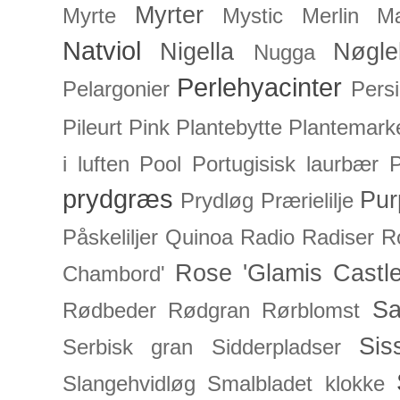
Myrter
Myrte
Mystic Merlin
Mæ
Natviol
Nigella
Nøgle
Nugga
Perlehyacinter
Pelargonier
Persi
Pileurt
Pink
Plantebytte
Plantemark
i luften
Pool
Portugisisk laurbær
P
prydgræs
Pur
Prydløg
Prærielilje
Påskeliljer
Quinoa
Radio
Radiser
R
Rose 'Glamis Castle
Chambord'
Sa
Rødbeder
Rødgran
Rørblomst
Sis
Serbisk gran
Sidderpladser
Slangehvidløg
Smalbladet klokke