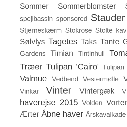
Sommer
Sommerblomster
Stauder
spejlbassin
sponsored
Stjerneskærm
Stokrose
Stolte kav
Tagetes
Sølvlys
Taks
Tante 
Toma
Timian
Gardens
Tintinhull
Træer
Tulipan 'Cairo'
Tulipan
Valmue
V
Vedbend
Vestermølle
Vinter
Vintergæk
Vinkar
V
haverejse 2015
Vorte
Volden
Åbne haver
Ærter
Årskavalkade