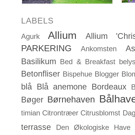
LABELS
Allium
Allium 'Chris
Agurk
PARKERING
As
Ankomsten
Basilikum
Bed & Breakfast
bely
Betonfliser
Bispehue
Blogger
Blo
blå
Blå anemone
Bordeaux
Bålhav
Børnehaven
Bøger
timian
Citrontræer
Citrusblomst
Dagl
terrasse
Den Økologiske Have