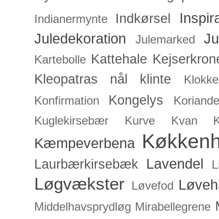
Inspir
Indkørsel
Indianermynte
Juledekoration
Ju
Julemarked
Kattehale
Kejserkron
Kartebolle
Kleopatras nål
klinte
Klokke
Kongelys
Konfirmation
Koriande
Kuglekirsebær
Kurve
Kvan
Køkken
Kæmpeverbena
Lavendel
Laurbærkirsebæk
L
Løgvækster
Løveh
Løvefod
Middelhavsprydløg
Mirabellegrene