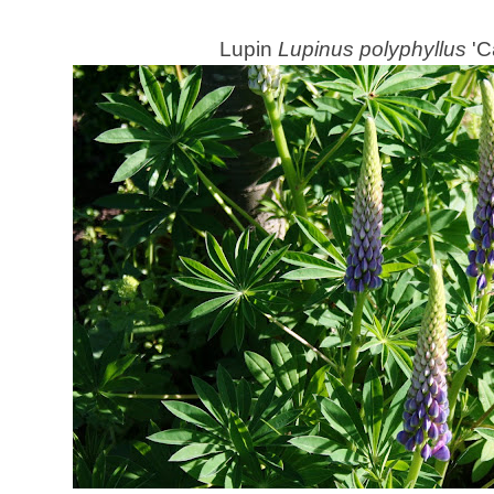
Lupin
Lupinus polyphyllus
'C