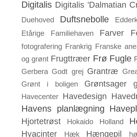
Digitalis
Digitalis 'Dalmatian C
Duftsnebolle
Duehoved
Edderk
Farver
F
Etårige
Familiehaven
fotografering
Frankrig
Franske an
Frø
Fugle
Frugttræer
og grønt
Grantræ
Gerbera
Godt grej
Grea
Grøntsager
g
Grønt i boligen
Havedesign
Haved
Havecenter
Havens planlægning
Havep
H
Hjortetrøst
Hokaido
Holland
Hyacinter
Hængepil
Hæk
hø