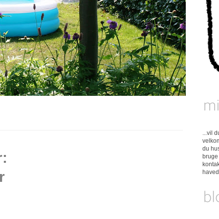
...vil
velkom
du hus
:
bruge 
konta
r
have