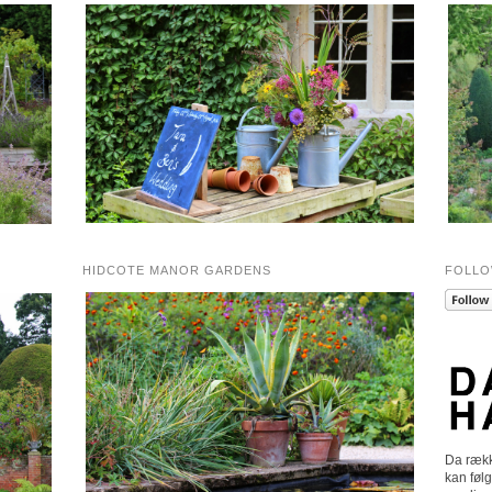
HIDCOTE MANOR GARDENS
FOLLO
Da rækk
kan følg