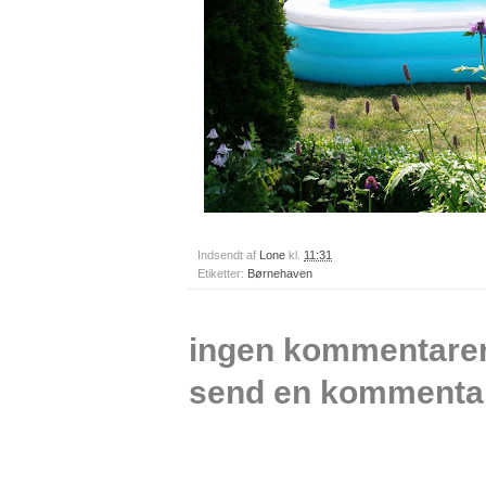
Indsendt af
Lone
kl.
11:31
Etiketter:
Børnehaven
ingen kommentarer
send en kommenta