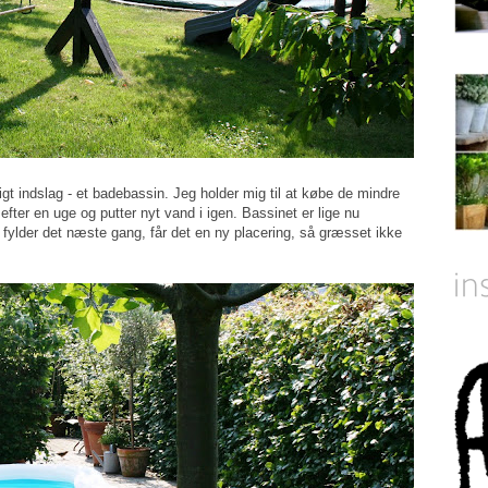
igt indslag - et badebassin. Jeg holder mig til at købe de mindre
efter en uge og putter nyt vand i igen. Bassinet er lige nu
fylder det næste gang, får det en ny placering, så græsset ikke