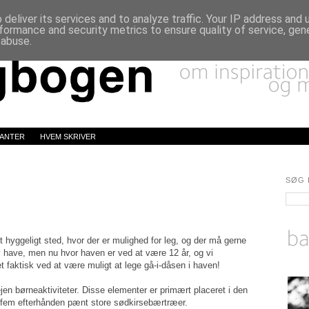
deliver its services and to analyze traffic. Your IP address and
formance and security metrics to ensure quality of service, ge
 abuse.
LANTER
HVEM SKRIVER
SØG 
 hyggeligt sted, hvor der er mulighed for leg, og der må gerne
 have, men nu hvor haven er ved at være 12 år, og vi
 faktisk ved at være muligt at lege gå-i-dåsen i haven!
en børneaktiviteter. Disse elementer er primært placeret i den
fem efterhånden pænt store sødkirsebærtræer.