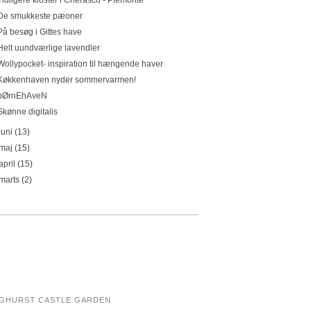
Tidligere kloster i Cherasco - Piemonte
De smukkeste pæoner
På besøg i Gittes have
Helt uundværlige lavendler
Wollypocket- inspiration til hængende haver
Køkkenhaven nyder sommervarmen!
bØrnEhAveN
Skønne digitalis
juni
(13)
maj
(15)
april
(15)
marts
(2)
NGHURST CASTLE GARDEN