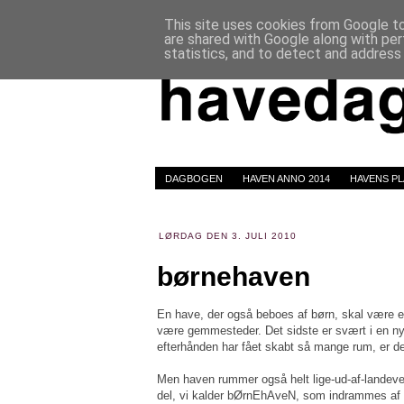
This site uses cookies from Google to 
are shared with Google along with per
statistics, and to detect and address
DAGBOGEN
HAVEN ANNO 2014
HAVENS P
LØRDAG DEN 3. JULI 2010
børnehaven
En have, der også beboes af børn, skal være et
være gemmesteder. Det sidste er svært i en ny
efterhånden har fået skabt så mange rum, er det
Men haven rummer også helt lige-ud-af-landevej
del, vi kalder bØrnEhAveN, som indrammes af 