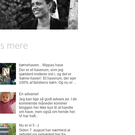
børnehaven... filippas have
Der er et haverum, som jeg
sjældent inviterer ind i, og det er
'børne-haven'. Et haverum, der ejer
100% af familiens børn. Og nu er ...
En advarsel
Jeg kan lige så godt advare jer. I de
kommende måneder kommer
bloggen her ikke kun til at handle
om have, men også om hende her.
Vi har haft...
Nu er vi 5 :-)
Siden 7. august har nærmest al
aktivitet via netværket her fra