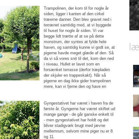
Trampolinen, der kom til for nogle år
siden, ligger i kanten af den cirkel
træerne danner. Den blev gravet ned i
terrænet samtidig med, at vi byggede
til huset for nogle år siden. Vi var
begge lidt trætte af at se på dette
monstrum, der syntes at fylde hele
haven, og samtidig kunne vi godt se, at
pigerne havde meget glæde af den. Så
da vi så vores snit til det, kom den ned
i niveau. Hullet er lavet som en
forsænket terrasse (derfor træpladen
der skjuler en trappeskakt). Når så
pigerne en dag ikke gider trampolinen
mere, kan vi fjerne den og have en
Gyngestativet har været i haven fra de
første år. Gyngerne har været skiftet ud
mange gange - de går ganske enkelt til
- men gyngestativet har holdt og det
bliver stadigvæk brugt med jævne
mellemrum, selvom mine piger nu er 8
og 11.