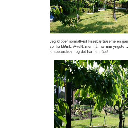
Jeg klipper normaltvist kirsebærtræerne en gang
sol fra bØrnEhAveN, men i år har min yngste tv
kirsebærskov - og det har hun fået!