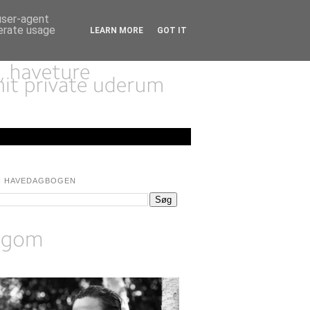
 user-agent
nerate usage
LEARN MORE
GOT IT
I HAVEDAGBOGEN