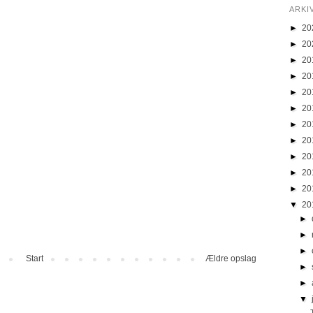
ARKI
►
20
►
20
►
20
►
20
►
20
►
20
►
20
►
20
►
20
►
20
►
20
▼
20
►
►
►
Start
Ældre opslag
►
►
▼