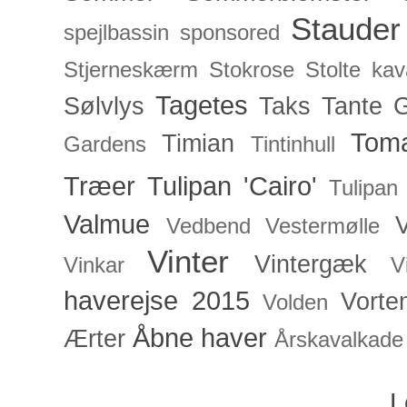
Stauder
spejlbassin
sponsored
Stjerneskærm
Stokrose
Stolte kav
Tagetes
Sølvlys
Taks
Tante 
Toma
Timian
Gardens
Tintinhull
Træer
Tulipan 'Cairo'
Tulipan
Valmue
V
Vedbend
Vestermølle
Vinter
Vintergæk
Vinkar
V
haverejse 2015
Vorte
Volden
Åbne haver
Ærter
Årskavalkade
L