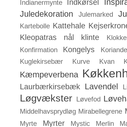
Inspir
Indkørsel
Indianermynte
Juledekoration
Ju
Julemarked
Kattehale
Kejserkron
Kartebolle
Kleopatras nål
klinte
Klokke
Kongelys
Konfirmation
Koriande
Kuglekirsebær
Kurve
Kvan
Køkken
Kæmpeverbena
Lavendel
Laurbærkirsebæk
L
Løgvækster
Løveh
Løvefod
Middelhavsprydløg
Mirabellegrene
Myrter
Myrte
Mystic Merlin
Mæ