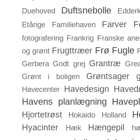
Duftsnebolle
Duehoved
Edderk
Farver
F
Etårige
Familiehaven
fotografering
Frankrig
Franske an
Frø
Fugle
Frugttræer
og grønt
Grantræ
Gerbera
Godt grej
Grea
Grøntsager
g
Grønt i boligen
Havedesign
Haved
Havecenter
Havens planlægning
Havep
H
Hjortetrøst
Hokaido
Holland
Hyacinter
Hængepil
Hæk
hø