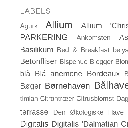
LABELS
Allium
Allium 'Chris
Agurk
PARKERING
As
Ankomsten
Basilikum
Bed & Breakfast
bely
Betonfliser
Bispehue
Blogger
Blo
blå
Blå anemone
Bordeaux
Bålhav
Børnehaven
Bøger
timian
Citrontræer
Citrusblomst
Dagl
terrasse
Den Økologiske Have
Digitalis
Digitalis 'Dalmatian C