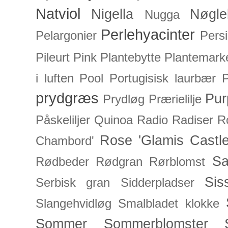
Natviol
Nigella
Nøgle
Nugga
Perlehyacinter
Pelargonier
Persi
Pileurt
Pink
Plantebytte
Plantemark
i luften
Pool
Portugisisk laurbær
P
prydgræs
Pur
Prydløg
Prærielilje
Påskeliljer
Quinoa
Radio
Radiser
R
Rose 'Glamis Castle
Chambord'
Sa
Rødbeder
Rødgran
Rørblomst
Sis
Serbisk gran
Sidderpladser
Slangehvidløg
Smalbladet klokke
Sommer
Sommerblomster