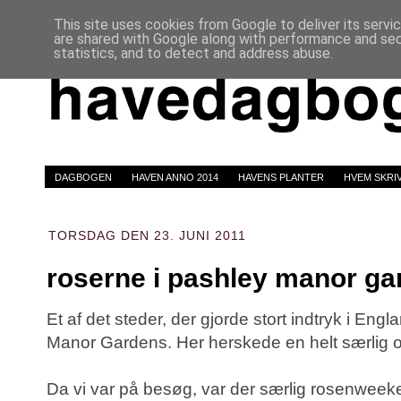
This site uses cookies from Google to deliver its servi
are shared with Google along with performance and secu
statistics, and to detect and address abuse.
DAGBOGEN
HAVEN ANNO 2014
HAVENS PLANTER
HVEM SKRI
TORSDAG DEN 23. JUNI 2011
roserne i pashley manor ga
Et af det steder, der gjorde stort indtryk i En
Manor Gardens. Her herskede en helt særlig 
Da vi var på besøg, var der særlig rosenweeke