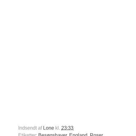
Indsendt af
Lone
kl.
23:33
Etiketter:
Besøgshaver
,
England
,
Roser