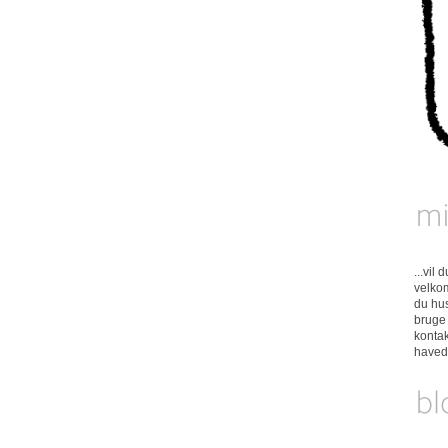
...vil
velkom
du hus
bruge 
konta
have