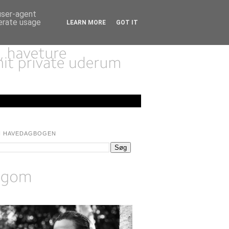
 user-agent
nerate usage
LEARN MORE
GOT IT
I HAVEDAGBOGEN