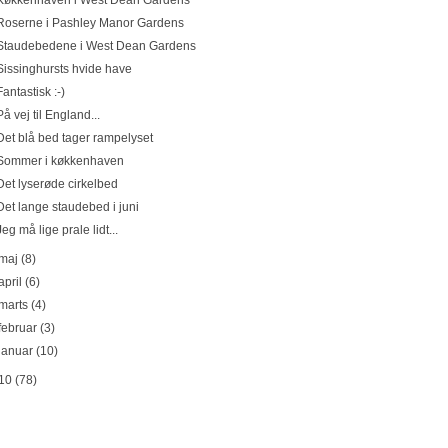
Køkkenhaven i West Dean Gardens
Roserne i Pashley Manor Gardens
Staudebedene i West Dean Gardens
Sissinghursts hvide have
Fantastisk :-)
På vej til England...
Det blå bed tager rampelyset
Sommer i køkkenhaven
Det lyserøde cirkelbed
Det lange staudebed i juni
Jeg må lige prale lidt...
maj
(8)
april
(6)
marts
(4)
februar
(3)
januar
(10)
10
(78)