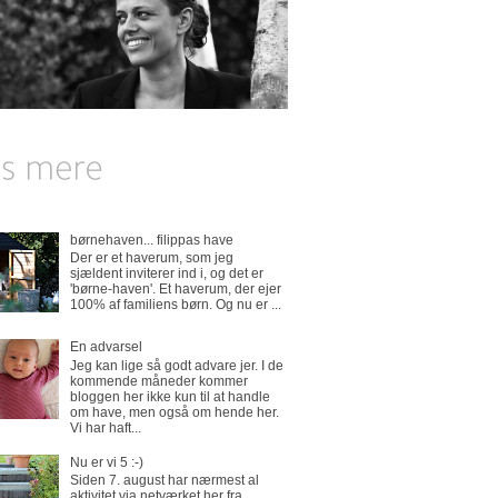
børnehaven... filippas have
Der er et haverum, som jeg
sjældent inviterer ind i, og det er
'børne-haven'. Et haverum, der ejer
100% af familiens børn. Og nu er ...
En advarsel
Jeg kan lige så godt advare jer. I de
kommende måneder kommer
bloggen her ikke kun til at handle
om have, men også om hende her.
Vi har haft...
Nu er vi 5 :-)
Siden 7. august har nærmest al
aktivitet via netværket her fra