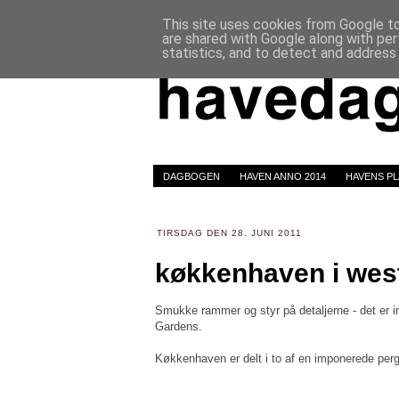
This site uses cookies from Google to 
are shared with Google along with per
statistics, and to detect and address
DAGBOGEN
HAVEN ANNO 2014
HAVENS P
TIRSDAG DEN 28. JUNI 2011
køkkenhaven i wes
Smukke rammer og styr på detaljerne - det er
Gardens.
Køkkenhaven er delt i to af en imponerede per