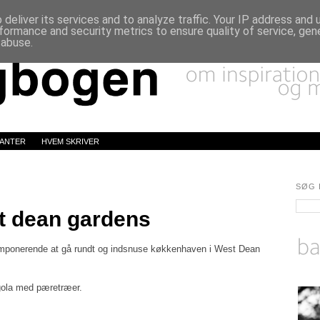
deliver its services and to analyze traffic. Your IP address and
formance and security metrics to ensure quality of service, ge
 abuse.
LANTER
HVEM SKRIVER
SØG 
t dean gardens
 imponerende at gå rundt og indsnuse køkkenhaven i West Dean
gola med pæretræer.