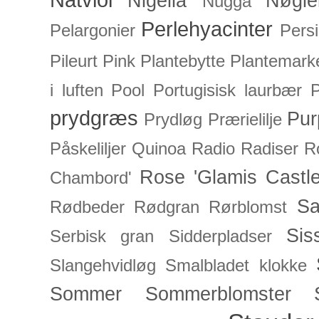
Nigella
Nøgle
Nugga
Perlehyacinter
Pelargonier
Persi
Pileurt
Pink
Plantebytte
Plantemark
i luften
Pool
Portugisisk laurbær
P
prydgræs
Pur
Prydløg
Prærielilje
Påskeliljer
Quinoa
Radio
Radiser
R
Rose 'Glamis Castle
Chambord'
Sa
Rødbeder
Rødgran
Rørblomst
Sis
Serbisk gran
Sidderpladser
Slangehvidløg
Smalbladet klokke
Sommer
Sommerblomster