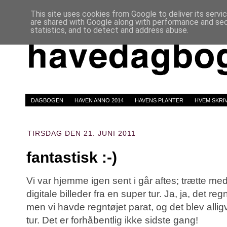
This site uses cookies from Google to deliver its servi
are shared with Google along with performance and secu
statistics, and to detect and address abuse.
DAGBOGEN
HAVEN ANNO 2014
HAVENS PLANTER
HVEM SKRI
TIRSDAG DEN 21. JUNI 2011
fantastisk :-)
Vi var hjemme igen sent i går aftes; trætte m
digitale billeder fra en super tur. Ja, ja, det r
men vi havde regntøjet parat, og det blev allig
tur. Det er forhåbentlig ikke sidste gang!