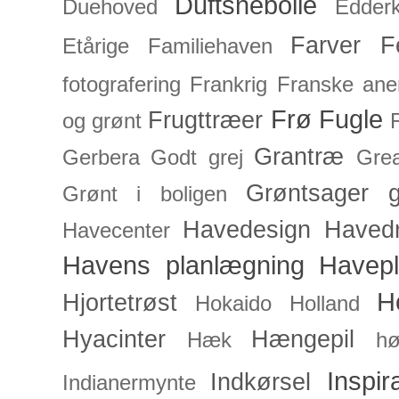
Duftsnebolle
Duehoved
Edderk
Farver
F
Etårige
Familiehaven
fotografering
Frankrig
Franske an
Frø
Fugle
Frugttræer
og grønt
Grantræ
Gerbera
Godt grej
Grea
Grøntsager
g
Grønt i boligen
Havedesign
Haved
Havecenter
Havens planlægning
Havep
H
Hjortetrøst
Hokaido
Holland
Hyacinter
Hængepil
Hæk
hø
Inspir
Indkørsel
Indianermynte