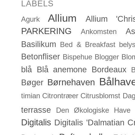
LABELS
Allium
Allium 'Chris
Agurk
PARKERING
As
Ankomsten
Basilikum
Bed & Breakfast
bely
Betonfliser
Bispehue
Blogger
Blo
blå
Blå anemone
Bordeaux
Bålhav
Børnehaven
Bøger
timian
Citrontræer
Citrusblomst
Dagl
terrasse
Den Økologiske Have
Digitalis
Digitalis 'Dalmatian C