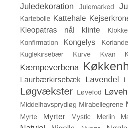
Juledekoration
Ju
Julemarked
Kattehale
Kejserkron
Kartebolle
Kleopatras nål
klinte
Klokke
Kongelys
Konfirmation
Koriande
Kuglekirsebær
Kurve
Kvan
Køkken
Kæmpeverbena
Lavendel
Laurbærkirsebæk
L
Løgvækster
Løveh
Løvefod
Middelhavsprydløg
Mirabellegrene
Myrter
Myrte
Mystic Merlin
Mæ
Natviol