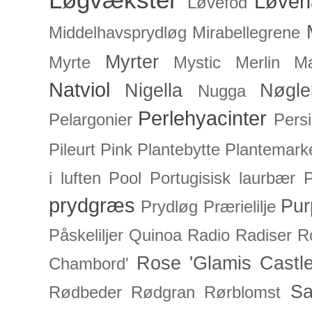
Løveh
Løvefod
Middelhavsprydløg
Mirabellegrene
Myrter
Myrte
Mystic Merlin
Mæ
Natviol
Nigella
Nøgle
Nugga
Perlehyacinter
Pelargonier
Persi
Pileurt
Pink
Plantebytte
Plantemark
i luften
Pool
Portugisisk laurbær
P
prydgræs
Pur
Prydløg
Prærielilje
Påskeliljer
Quinoa
Radio
Radiser
R
Rose 'Glamis Castle
Chambord'
Sa
Rødbeder
Rødgran
Rørblomst