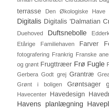
terrasse
Den Økologiske Have
Digitalis
Digitalis 'Dalmatian C
Duftsnebolle
Duehoved
Edderk
Farver
F
Etårige
Familiehaven
fotografering
Frankrig
Franske an
Frø
Fugle
Frugttræer
og grønt
Grantræ
Gerbera
Godt grej
Grea
Grøntsager
g
Grønt i boligen
Havedesign
Haved
Havecenter
Havens planlægning
Havep