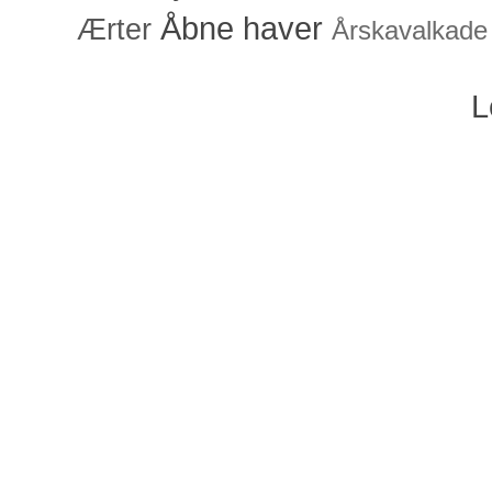
Åbne haver
Ærter
Årskavalkade
L