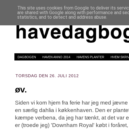
This site uses cookies from Google to deliver its servi
are shared with Google along with performance and secu
statistics, and to detect and address abuse.
DAGBOGEN
HAVEN ANNO 2014
HAVENS PLANTER
HVEM SKRI
TORSDAG DEN 26. JULI 2012
øv.
Siden vi kom hjem fra ferie har jeg med jævn
en særlig dahlia i køkkenhaven. Den er plan
kæmpe verbena, da jeg har tænkt, at det var e
er (troede jeg) 'Downham Royal'
købt i foråret
,