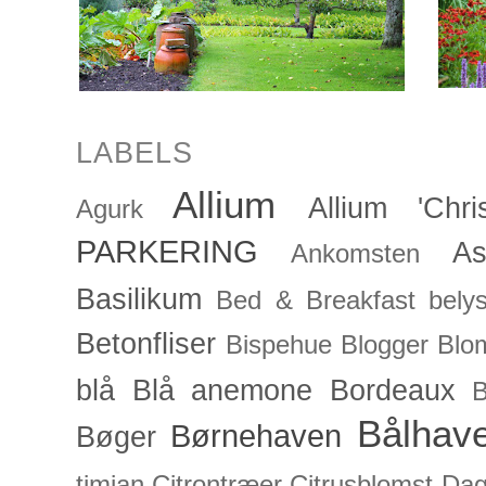
LABELS
Allium
Allium 'Chris
Agurk
PARKERING
As
Ankomsten
Basilikum
Bed & Breakfast
bely
Betonfliser
Bispehue
Blogger
Blo
blå
Blå anemone
Bordeaux
Bålhav
Børnehaven
Bøger
timian
Citrontræer
Citrusblomst
Dagl