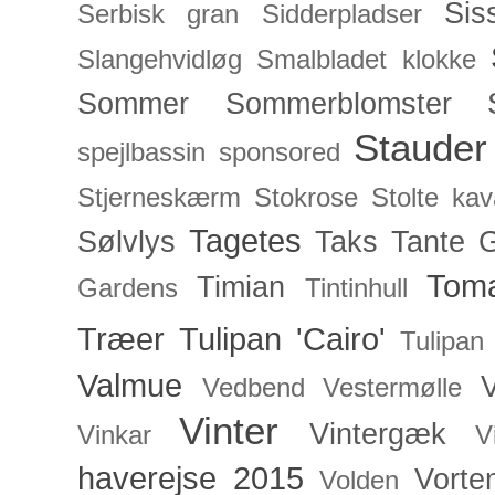
Sis
Serbisk gran
Sidderpladser
Slangehvidløg
Smalbladet klokke
Sommer
Sommerblomster
Stauder
spejlbassin
sponsored
Stjerneskærm
Stokrose
Stolte kav
Tagetes
Sølvlys
Taks
Tante 
Toma
Timian
Gardens
Tintinhull
Træer
Tulipan 'Cairo'
Tulipan
Valmue
V
Vedbend
Vestermølle
Vinter
Vintergæk
Vinkar
V
haverejse 2015
Vorte
Volden