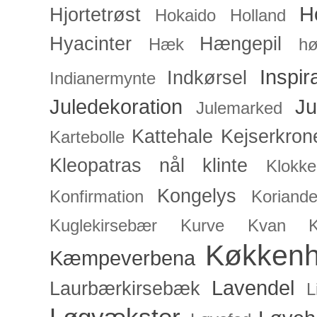
H
Hjortetrøst
Hokaido
Holland
Hyacinter
Hængepil
Hæk
hø
Inspir
Indkørsel
Indianermynte
Juledekoration
Ju
Julemarked
Kattehale
Kejserkron
Kartebolle
Kleopatras nål
klinte
Klokke
Kongelys
Konfirmation
Koriande
Kuglekirsebær
Kurve
Kvan
Køkken
Kæmpeverbena
Lavendel
Laurbærkirsebæk
L
Løgvækster