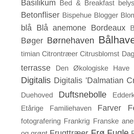
Basilikum
Bed & Breakfast
bely
Betonfliser
Bispehue
Blogger
Blo
blå
Blå anemone
Bordeaux
Bålhav
Børnehaven
Bøger
timian
Citrontræer
Citrusblomst
Dagl
terrasse
Den Økologiske Have
Digitalis
Digitalis 'Dalmatian C
Duftsnebolle
Duehoved
Edderk
Farver
F
Etårige
Familiehaven
fotografering
Frankrig
Franske an
Frø
Fugle
Frugttræer
og grønt