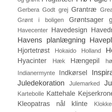
Grantræ
Gerbera
Godt grej
Grea
Grøntsager
g
Grønt i boligen
Havedesign
Haved
Havecenter
Havens planlægning
Havep
H
Hjortetrøst
Hokaido
Holland
Hyacinter
Hængepil
Hæk
hø
Inspir
Indkørsel
Indianermynte
Juledekoration
Ju
Julemarked
Kattehale
Kejserkron
Kartebolle
Kleopatras nål
klinte
Klokke