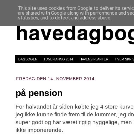
This site uses cookies from Google to deliver its servi
are shared with Google along with performance and secu
statistics, and to detect and address abuse.
DAGBOGEN
HAVEN ANNO 2014
HAVENS PLANTER
HVEM SKRI
FREDAG DEN 14. NOVEMBER 2014
på pension
For halvandet år siden købte jeg 4 store kurve 
jeg ikke kunne finde frem til de kummer, jeg d
super godt og har været rigtig hyggelige, men
ikke imponerende.