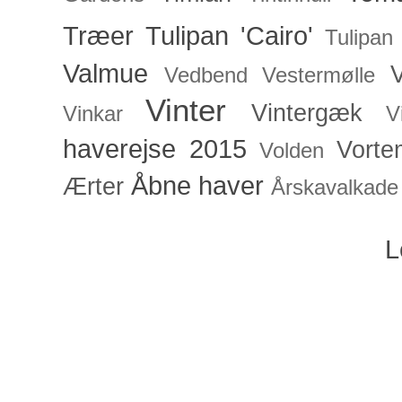
Træer
Tulipan 'Cairo'
Tulipan
Valmue
V
Vedbend
Vestermølle
Vinter
Vintergæk
Vinkar
V
haverejse 2015
Vorte
Volden
Åbne haver
Ærter
Årskavalkade
L