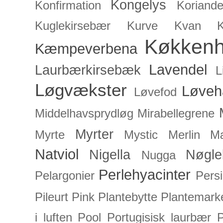
Kongelys
Konfirmation
Koriande
Kuglekirsebær
Kurve
Kvan
Køkken
Kæmpeverbena
Lavendel
Laurbærkirsebæk
L
Løgvækster
Løveh
Løvefod
Middelhavsprydløg
Mirabellegrene
Myrter
Myrte
Mystic Merlin
Mæ
Natviol
Nigella
Nøgle
Nugga
Perlehyacinter
Pelargonier
Persi
Pileurt
Pink
Plantebytte
Plantemark
i luften
Pool
Portugisisk laurbær
P