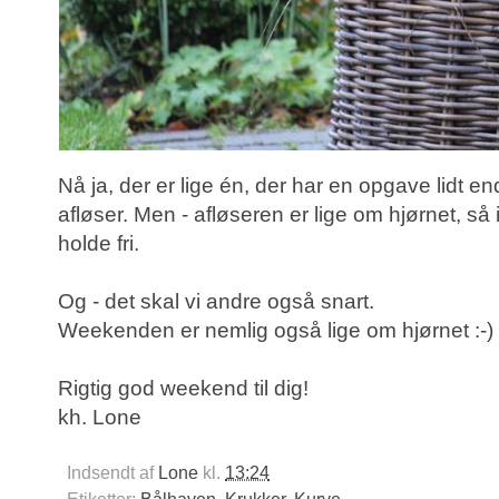
Nå ja, der er lige én, der har en opgave lidt 
afløser. Men - afløseren er lige om hjørnet, 
holde fri.
Og - det skal vi andre også snart.
Weekenden er nemlig også lige om hjørnet :-)
Rigtig god weekend til dig!
kh. Lone
Indsendt af
Lone
kl.
13:24