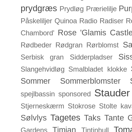
prydgræs
Pur
Prydløg
Prærielilje
Påskeliljer
Quinoa
Radio
Radiser
R
Rose 'Glamis Castle
Chambord'
Sa
Rødbeder
Rødgran
Rørblomst
Sis
Serbisk gran
Sidderpladser
Slangehvidløg
Smalbladet klokke
Sommer
Sommerblomster
Stauder
spejlbassin
sponsored
Stjerneskærm
Stokrose
Stolte kav
Tagetes
Sølvlys
Taks
Tante 
Toma
Timian
Gardens
Tintinhull