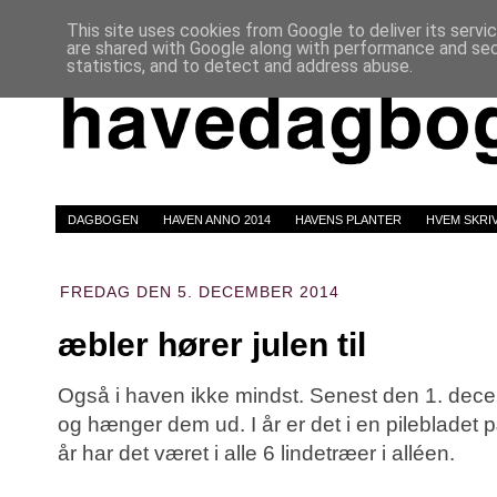
This site uses cookies from Google to deliver its servi
are shared with Google along with performance and secu
statistics, and to detect and address abuse.
DAGBOGEN
HAVEN ANNO 2014
HAVENS PLANTER
HVEM SKRI
FREDAG DEN 5. DECEMBER 2014
æbler hører julen til
Også i haven ikke mindst. Senest den 1. dece
og hænger dem ud. I år er det i en pilebladet
år har det været i alle 6 lindetræer i alléen.