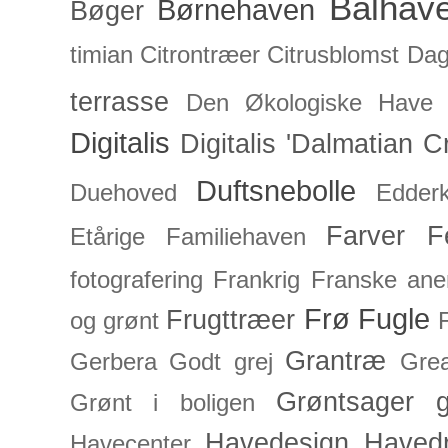
Bålhav
Børnehaven
Bøger
timian
Citrontræer
Citrusblomst
Dagl
terrasse
Den Økologiske Have
Digitalis
Digitalis 'Dalmatian C
Duftsnebolle
Duehoved
Edderk
Farver
F
Etårige
Familiehaven
fotografering
Frankrig
Franske an
Frø
Fugle
Frugttræer
og grønt
Grantræ
Gerbera
Godt grej
Grea
Grøntsager
g
Grønt i boligen
Havedesign
Haved
Havecenter