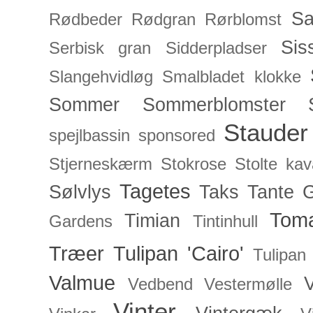
Sa
Rødbeder
Rødgran
Rørblomst
Sis
Serbisk gran
Sidderpladser
Slangehvidløg
Smalbladet klokke
Sommer
Sommerblomster
Stauder
spejlbassin
sponsored
Stjerneskærm
Stokrose
Stolte kav
Tagetes
Sølvlys
Taks
Tante 
Toma
Timian
Gardens
Tintinhull
Træer
Tulipan 'Cairo'
Tulipan
Valmue
V
Vedbend
Vestermølle
Vinter