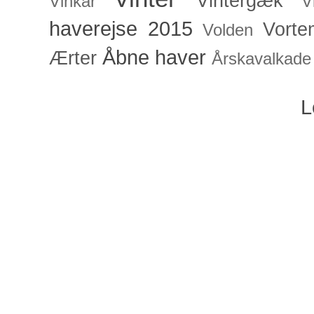
Vintergæk
Vinkar
V
haverejse 2015
Vorte
Volden
Åbne haver
Ærter
Årskavalkade
L