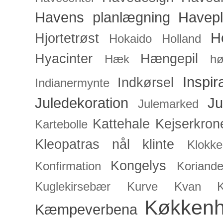
Havens planlægning
Havep
H
Hjortetrøst
Hokaido
Holland
Hyacinter
Hængepil
Hæk
hø
Inspir
Indkørsel
Indianermynte
Juledekoration
Ju
Julemarked
Kattehale
Kejserkron
Kartebolle
Kleopatras nål
klinte
Klokke
Kongelys
Konfirmation
Koriande
Kuglekirsebær
Kurve
Kvan
Køkken
Kæmpeverbena