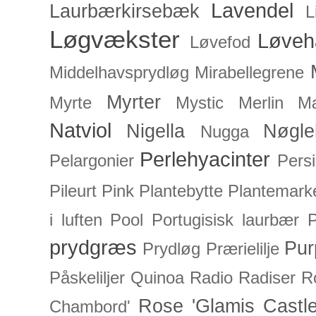
Lavendel
Laurbærkirsebæk
L
Løgvækster
Løveh
Løvefod
Middelhavsprydløg
Mirabellegrene
Myrter
Myrte
Mystic Merlin
Mæ
Natviol
Nigella
Nøgle
Nugga
Perlehyacinter
Pelargonier
Persi
Pileurt
Pink
Plantebytte
Plantemark
i luften
Pool
Portugisisk laurbær
P
prydgræs
Pur
Prydløg
Prærielilje
Påskeliljer
Quinoa
Radio
Radiser
R
Rose 'Glamis Castle
Chambord'