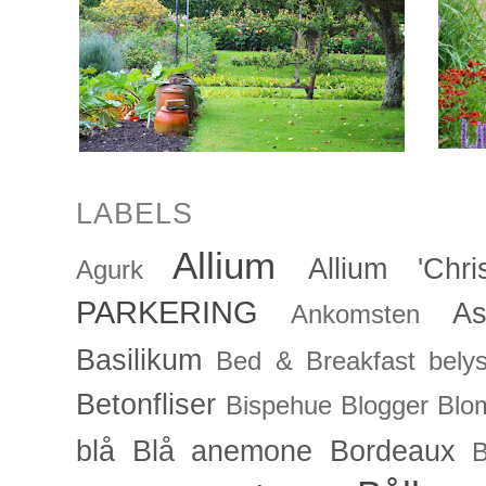
LABELS
Allium
Allium 'Chris
Agurk
PARKERING
As
Ankomsten
Basilikum
Bed & Breakfast
bely
Betonfliser
Bispehue
Blogger
Blo
blå
Blå anemone
Bordeaux