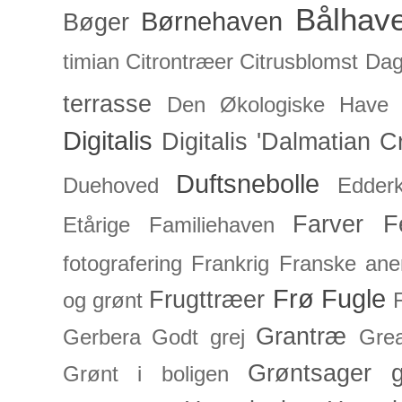
Bålhav
Børnehaven
Bøger
timian
Citrontræer
Citrusblomst
Dagl
terrasse
Den Økologiske Have
Digitalis
Digitalis 'Dalmatian C
Duftsnebolle
Duehoved
Edderk
Farver
F
Etårige
Familiehaven
fotografering
Frankrig
Franske an
Frø
Fugle
Frugttræer
og grønt
Grantræ
Gerbera
Godt grej
Grea
Grøntsager
g
Grønt i boligen