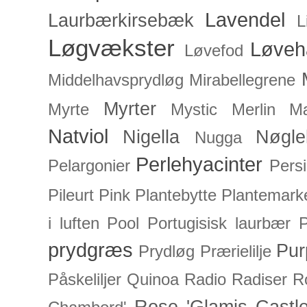
Lavendel
Laurbærkirsebæk
L
Løgvækster
Løveh
Løvefod
Middelhavsprydløg
Mirabellegrene
Myrter
Myrte
Mystic Merlin
Mæ
Natviol
Nigella
Nøgle
Nugga
Perlehyacinter
Pelargonier
Persi
Pileurt
Pink
Plantebytte
Plantemark
i luften
Pool
Portugisisk laurbær
P
prydgræs
Pur
Prydløg
Prærielilje
Påskeliljer
Quinoa
Radio
Radiser
R