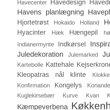
Havedesign
Haved
Havecenter
Havens planlægning
Havep
H
Hjortetrøst
Hokaido
Holland
Hyacinter
Hængepil
Hæk
hø
Inspir
Indkørsel
Indianermynte
Juledekoration
Ju
Julemarked
Kattehale
Kejserkron
Kartebolle
Kleopatras nål
klinte
Klokke
Kongelys
Konfirmation
Koriande
Kuglekirsebær
Kurve
Kvan
Køkken
Kæmpeverbena