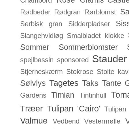
Rose 'Glamis Castle
Chambord'
Sa
Rødbeder
Rødgran
Rørblomst
Sis
Serbisk gran
Sidderpladser
Slangehvidløg
Smalbladet klokke
Sommer
Sommerblomster
Stauder
spejlbassin
sponsored
Stjerneskærm
Stokrose
Stolte kav
Tagetes
Sølvlys
Taks
Tante 
Toma
Timian
Gardens
Tintinhull
Træer
Tulipan 'Cairo'
Tulipan
Valmue
V
Vedbend
Vestermølle