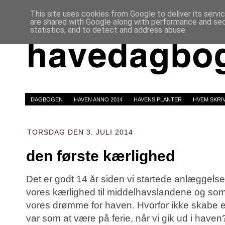
This site uses cookies from Google to deliver its servi
are shared with Google along with performance and secu
statistics, and to detect and address abuse.
DAGBOGEN
HAVEN ANNO 2014
HAVENS PLANTER
HVEM SKRI
TORSDAG DEN 3. JULI 2014
den første kærlighed
Det er godt 14 år siden vi startede anlæggels
vores kærlighed til middelhavslandene og som
vores drømme for haven. Hvorfor ikke skabe e
var som at være på ferie, når vi gik ud i haven