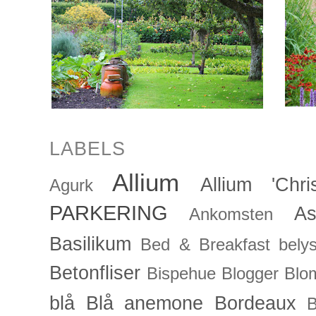
LABELS
Allium
Allium 'Chris
Agurk
PARKERING
As
Ankomsten
Basilikum
Bed & Breakfast
bely
Betonfliser
Bispehue
Blogger
Blo
blå
Blå anemone
Bordeaux