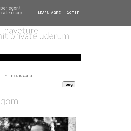
 user-agent
nerate usage
LEARN MORE
GOT IT
I HAVEDAGBOGEN