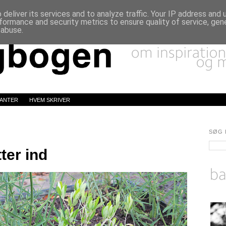
deliver its services and to analyze traffic. Your IP address and
formance and security metrics to ensure quality of service, ge
 abuse.
LANTER
HVEM SKRIVER
SØG 
tter ind