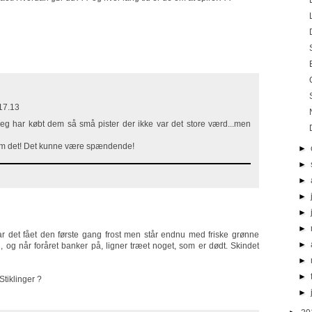
17.13
Jeg har købt dem så små pister der ikke var det store værd...men
 om det! Det kunne være spændende!
►
►
►
►
►
►
 har det fået den første gang frost men står endnu med friske grønne
►
n, og når foråret banker på, ligner træet noget, som er dødt. Skindet
►
►
Stiklinger ?
►