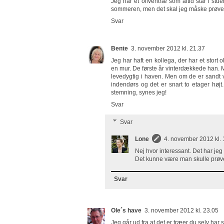
Jeg har et oliventræ som altid står i stue
sommeren, men det skal jeg måske prøve 
Svar
Bente
3. november 2012 kl. 21.37
Jeg har haft en kollega, der har et stort 
en mur. De første år vinterdækkede han. Me
levedygtig i haven. Men om de er sandt v
indendørs og det er snart to etager højt.
stemning, synes jeg!
Svar
Svar
Lone
4. november 2012 kl. 
Nej hvor interessant. Det har jeg 
Det kunne være man skulle prøve
Svar
Ole´s have
3. november 2012 kl. 23.05
Jeg går ud fra at det er træer du selv har