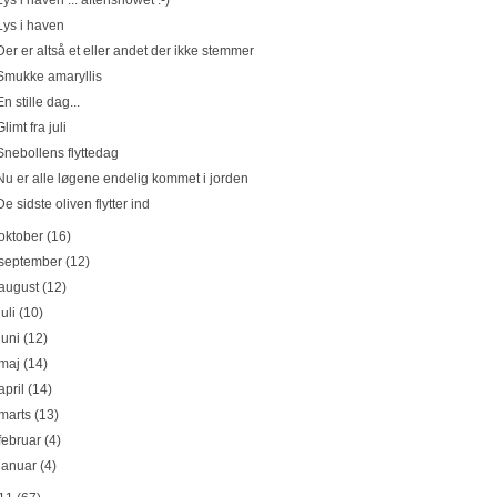
Lys i haven ... aftenshowet :-)
Lys i haven
Der er altså et eller andet der ikke stemmer
Smukke amaryllis
En stille dag...
Glimt fra juli
Snebollens flyttedag
Nu er alle løgene endelig kommet i jorden
De sidste oliven flytter ind
oktober
(16)
september
(12)
august
(12)
juli
(10)
juni
(12)
maj
(14)
april
(14)
marts
(13)
februar
(4)
januar
(4)