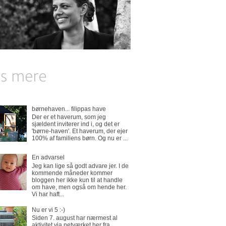
børnehaven... filippas have
Der er et haverum, som jeg
sjældent inviterer ind i, og det er
'børne-haven'. Et haverum, der ejer
100% af familiens børn. Og nu er ...
En advarsel
Jeg kan lige så godt advare jer. I de
kommende måneder kommer
bloggen her ikke kun til at handle
om have, men også om hende her.
Vi har haft...
Nu er vi 5 :-)
Siden 7. august har nærmest al
aktivitet via netværket her fra