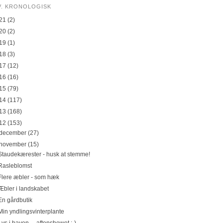
V. KRONOLOGISK
21
(2)
20
(2)
19
(1)
18
(3)
17
(12)
16
(16)
15
(79)
14
(117)
13
(168)
12
(153)
december
(27)
november
(15)
Staudekærester - husk at stemme!
Rasleblomst
Flere æbler - som hæk
Æbler i landskabet
En gårdbutik
Min yndlingsvinterplante