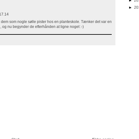
►
20
►
20
17.14
bt dem som nogle sølle pister hos en planteskole. Tænker det var en
e, og nu begynder de efterhånden at ligne noget :-)