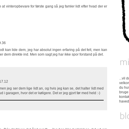
 at vinteropbevare for første gang så jeg famler lidt efter hvad der er
9.36
dt kan lide dem, jeg har absolut ingen erfaring på det felt, men kan
kker dem direkte ind. Men som sagt jeg har ikke spor forstand på det.
...vil
17.12
velkom
du hus
men jeg ser dem lige lidt an, og hvis jeg kan se, det halter lidt med
bruge 
ud i garagen, hvor det er køligere. Det er jeg gjort før med held :-)
konta
have