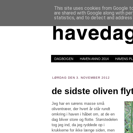
This site uses cookies from Google to 
are shared with Google along with per
statistics, and to detect and address
DAGBOGEN
HAVEN ANNO 2014
HAVENS P
LØRDAG DEN 3. NOVEMBER 2012
de sidste oliven fly
Jeg har en sørens masse små
oliventræer, der hvert år står rundt
omkring i haven i håbet om, at de en
dag bliver store og flotte. Størstedelen
tog jeg ind, da jeg ryddede op i
krukkerne for ikke længe siden, men