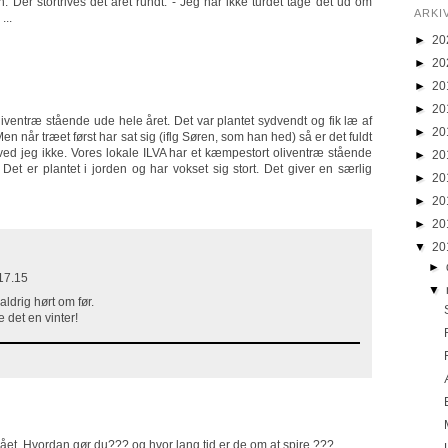
n. Dér stortrives det året rundt. - Jeg har ikke turdet tage det ud om
ARKI
...
►
20
►
20
►
20
►
20
oliventræ stående ude hele året. Det var plantet sydvendt og fik læ af
►
20
n når træet først har sat sig (iflg Søren, som han hed) så er det fuldt
ed jeg ikke. Vores lokale ILVA har et kæmpestort oliventræ stående
►
20
 Det er plantet i jorden og har vokset sig stort. Det giver en særlig
►
20
►
20
►
20
▼
20
►
17.15
▼
aldrig hørt om før.
 det en vinter!
 sået. Hvordan gør du??? og hvor lang tid er de om at spire.???