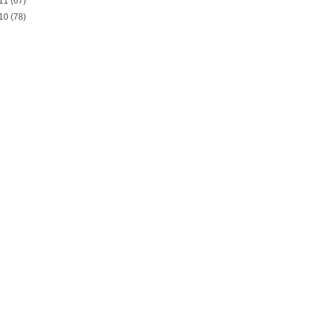
11
(67)
10
(78)