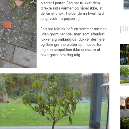
plantet i potter. Jeg har trukket dem
direkte ind i varmen og håber ikke, at
de får et chok. Holder dem i hvert fald
langt væk fra pejsen :-)
Jeg har faktisk haft en sommer næsten
uden grønt herinde, men som efteråret
lukker sig omkring os, dukker der flere
og flere grønne pletter op i huset, for
jeg kan simpelthen ikke undvære at
have grønt omkring mig.