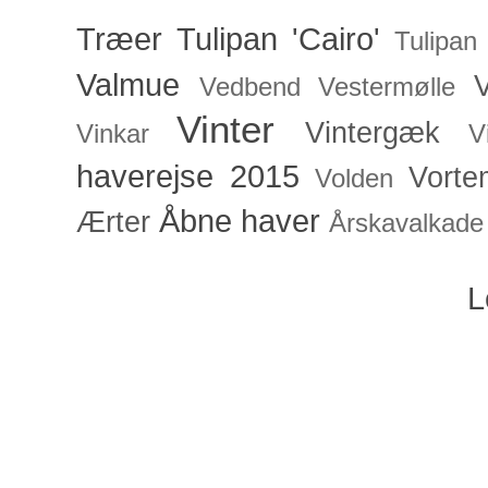
Træer
Tulipan 'Cairo'
Tulipan
Valmue
V
Vedbend
Vestermølle
Vinter
Vintergæk
Vinkar
V
haverejse 2015
Vorte
Volden
Åbne haver
Ærter
Årskavalkade
L