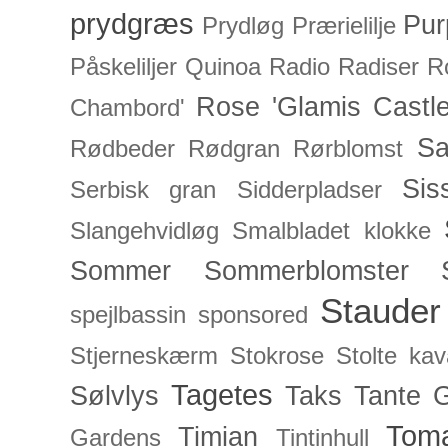
prydgræs
Pur
Prydløg
Prærielilje
Påskeliljer
Quinoa
Radio
Radiser
R
Rose 'Glamis Castle
Chambord'
Sa
Rødbeder
Rødgran
Rørblomst
Sis
Serbisk gran
Sidderpladser
Slangehvidløg
Smalbladet klokke
Sommer
Sommerblomster
Stauder
spejlbassin
sponsored
Stjerneskærm
Stokrose
Stolte kav
Tagetes
Sølvlys
Taks
Tante 
Toma
Timian
Gardens
Tintinhull