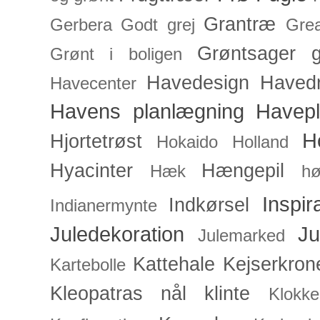
Grantræ
Gerbera
Godt grej
Grea
Grøntsager
g
Grønt i boligen
Havedesign
Haved
Havecenter
Havens planlægning
Havep
H
Hjortetrøst
Hokaido
Holland
Hyacinter
Hængepil
Hæk
hø
Inspir
Indkørsel
Indianermynte
Juledekoration
Ju
Julemarked
Kattehale
Kejserkron
Kartebolle
Kleopatras nål
klinte
Klokke