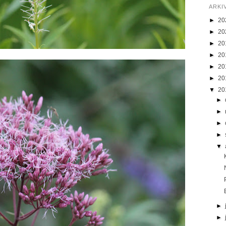
ARKI
►
20
►
20
►
20
►
20
►
20
►
20
▼
20
►
►
►
►
▼
►
►