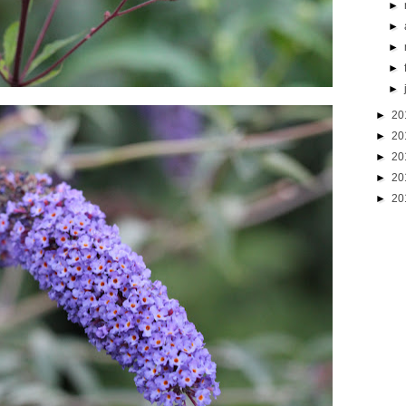
►
►
►
►
►
►
20
►
20
►
20
►
20
►
20