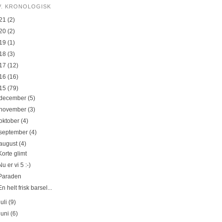
V. KRONOLOGISK
21
(2)
20
(2)
19
(1)
18
(3)
17
(12)
16
(16)
15
(79)
december
(5)
november
(3)
oktober
(4)
september
(4)
august
(4)
Korte glimt
Nu er vi 5 :-)
Paraden
En helt frisk barsel...
juli
(9)
juni
(6)