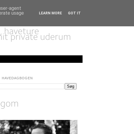
 user-agent
nerate usage
LEARN MORE
GOT IT
I HAVEDAGBOGEN