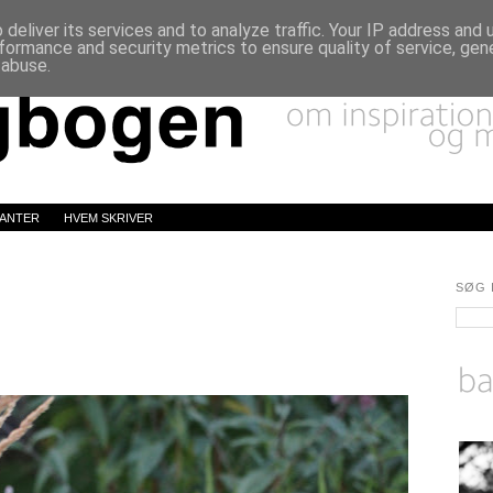
deliver its services and to analyze traffic. Your IP address and
formance and security metrics to ensure quality of service, ge
 abuse.
LANTER
HVEM SKRIVER
SØG 