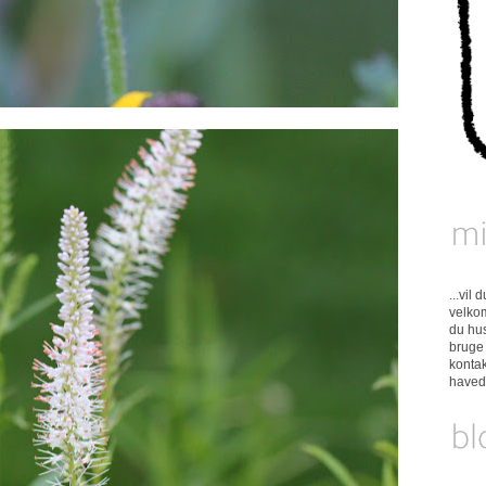
...vil
velkom
du hus
bruge 
konta
have