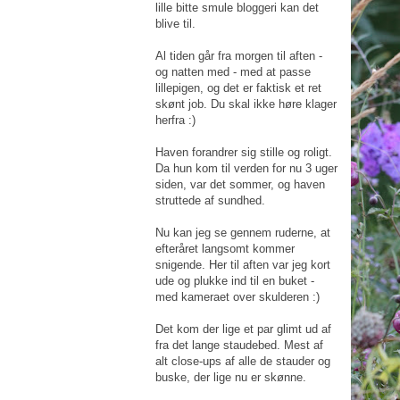
lille bitte smule bloggeri kan det
blive til.
Al tiden går fra morgen til aften -
og natten med - med at passe
lillepigen, og det er faktisk et ret
skønt job. Du skal ikke høre klager
herfra :)
Haven forandrer sig stille og roligt.
Da hun kom til verden for nu 3 uger
siden, var det sommer, og haven
struttede af sundhed.
Nu kan jeg se gennem ruderne, at
efteråret langsomt kommer
snigende. Her til aften var jeg kort
ude og plukke ind til en buket -
med kameraet over skulderen :)
Det kom der lige et par glimt ud af
fra det lange staudebed. Mest af
alt close-ups af alle de stauder og
buske, der lige nu er skønne.