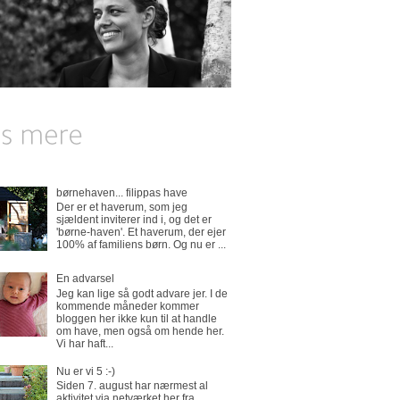
børnehaven... filippas have
Der er et haverum, som jeg
sjældent inviterer ind i, og det er
'børne-haven'. Et haverum, der ejer
100% af familiens børn. Og nu er ...
En advarsel
Jeg kan lige så godt advare jer. I de
kommende måneder kommer
bloggen her ikke kun til at handle
om have, men også om hende her.
Vi har haft...
Nu er vi 5 :-)
Siden 7. august har nærmest al
aktivitet via netværket her fra