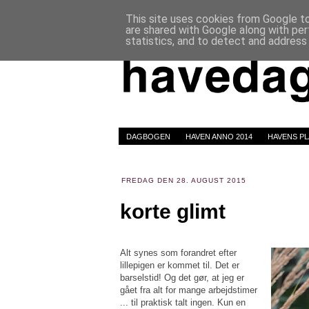
This site uses cookies from Google to 
are shared with Google along with per
statistics, and to detect and address
DAGBOGEN
HAVEN ANNO 2014
HAVENS P
FREDAG DEN 28. AUGUST 2015
korte glimt
Alt synes som forandret efter
lillepigen er kommet til. Det er
barselstid! Og det gør, at jeg er
gået fra alt for mange arbejdstimer
... til praktisk talt ingen. Kun en