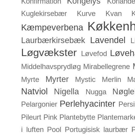
Kongelys
Konfirmation
Koriande
Kuglekirsebær
Kurve
Kvan
Køkken
Kæmpeverbena
Lavendel
Laurbærkirsebæk
L
Løgvækster
Løveh
Løvefod
Middelhavsprydløg
Mirabellegrene
Myrter
Myrte
Mystic Merlin
Mæ
Natviol
Nigella
Nøgle
Nugga
Perlehyacinter
Pelargonier
Persi
Pileurt
Pink
Plantebytte
Plantemark
i luften
Pool
Portugisisk laurbær
P