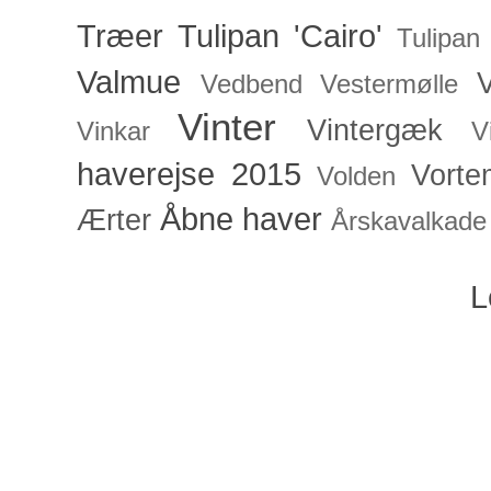
Træer
Tulipan 'Cairo'
Tulipan
Valmue
V
Vedbend
Vestermølle
Vinter
Vintergæk
Vinkar
V
haverejse 2015
Vorte
Volden
Åbne haver
Ærter
Årskavalkade
L