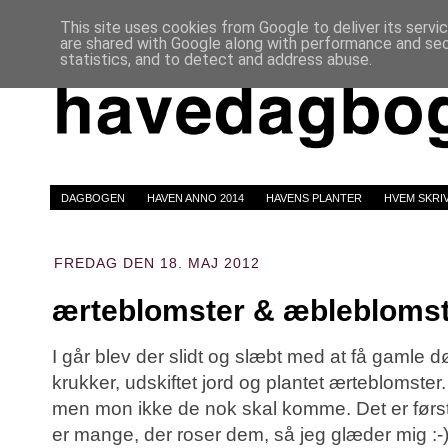
This site uses cookies from Google to deliver its servi
are shared with Google along with performance and secu
statistics, and to detect and address abuse.
DAGBOGEN
HAVEN ANNO 2014
HAVENS PLANTER
HVEM SKRI
FREDAG DEN 18. MAJ 2012
ærteblomster & æblebloms
I går blev der slidt og slæbt med at få gamle
krukker, udskiftet jord og plantet ærteblomster. 
men mon ikke de nok skal komme. Det er først
er mange, der roser dem, så jeg glæder mig :-