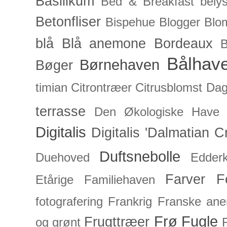
Basilikum
Bed & Breakfast
bely
Betonfliser
Bispehue
Blogger
Blo
blå
Blå anemone
Bordeaux
Bålhav
Børnehaven
Bøger
timian
Citrontræer
Citrusblomst
Dagl
terrasse
Den Økologiske Have
Digitalis
Digitalis 'Dalmatian C
Duftsnebolle
Duehoved
Edderk
Farver
F
Etårige
Familiehaven
fotografering
Frankrig
Franske an
Frø
Fugle
Frugttræer
og grønt