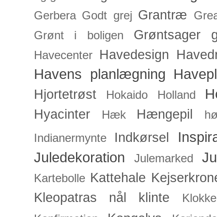
Grantræ
Gerbera
Godt grej
Grea
Grøntsager
g
Grønt i boligen
Havedesign
Haved
Havecenter
Havens planlægning
Havep
H
Hjortetrøst
Hokaido
Holland
Hyacinter
Hængepil
Hæk
hø
Inspir
Indkørsel
Indianermynte
Juledekoration
Ju
Julemarked
Kattehale
Kejserkron
Kartebolle
Kleopatras nål
klinte
Klokke