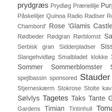
prydgræs
Pur
Prydløg
Prærielilje
Påskeliljer
Quinoa
Radio
Radiser
R
Rose 'Glamis Castle
Chambord'
Sa
Rødbeder
Rødgran
Rørblomst
Sis
Serbisk gran
Sidderpladser
Slangehvidløg
Smalbladet klokke
Sommer
Sommerblomster
Stauder
spejlbassin
sponsored
Stjerneskærm
Stokrose
Stolte kav
Tagetes
Sølvlys
Taks
Tante 
Toma
Timian
Gardens
Tintinhull