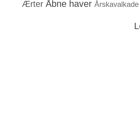
Åbne haver
Ærter
Årskavalkade
L