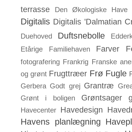
terrasse
Den Økologiske Have
Digitalis
Digitalis 'Dalmatian C
Duftsnebolle
Duehoved
Edderk
Farver
F
Etårige
Familiehaven
fotografering
Frankrig
Franske an
Frø
Fugle
Frugttræer
og grønt
Grantræ
Gerbera
Godt grej
Grea
Grøntsager
g
Grønt i boligen
Havedesign
Haved
Havecenter
Havens planlægning
Havep