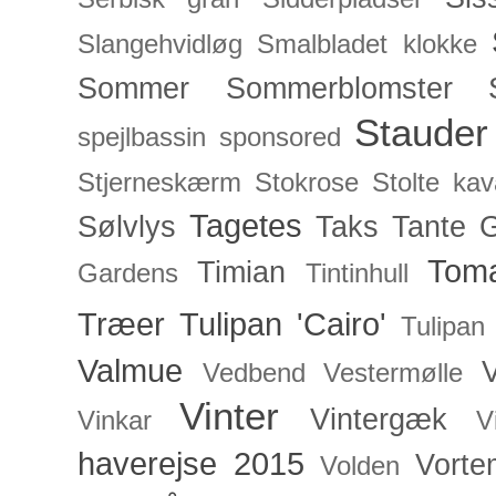
Slangehvidløg
Smalbladet klokke
Sommer
Sommerblomster
Stauder
spejlbassin
sponsored
Stjerneskærm
Stokrose
Stolte kav
Tagetes
Sølvlys
Taks
Tante 
Toma
Timian
Gardens
Tintinhull
Træer
Tulipan 'Cairo'
Tulipan
Valmue
V
Vedbend
Vestermølle
Vinter
Vintergæk
Vinkar
V
haverejse 2015
Vorte
Volden