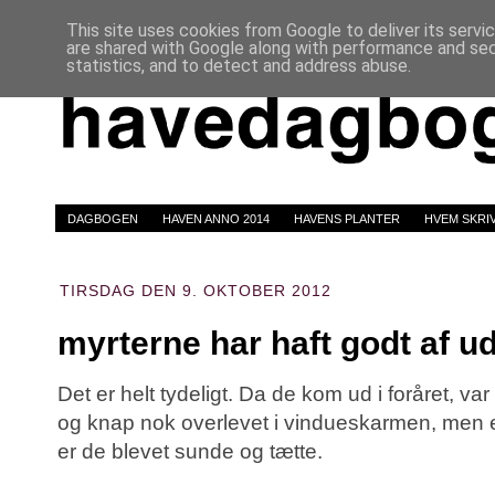
This site uses cookies from Google to deliver its servi
are shared with Google along with performance and secu
statistics, and to detect and address abuse.
DAGBOGEN
HAVEN ANNO 2014
HAVENS PLANTER
HVEM SKRI
TIRSDAG DEN 9. OKTOBER 2012
myrterne har haft godt af ud
Det er helt tydeligt. Da de kom ud i foråret, var
og knap nok overlevet i vindueskarmen, men e
er de blevet sunde og tætte.