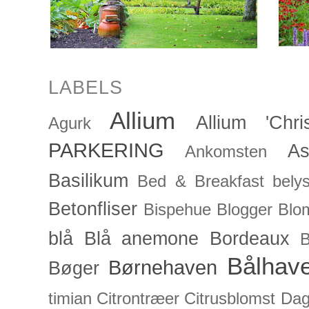
LABELS
Allium
Allium 'Chris
Agurk
PARKERING
As
Ankomsten
Basilikum
Bed & Breakfast
bely
Betonfliser
Bispehue
Blogger
Blo
blå
Blå anemone
Bordeaux
Bålhav
Børnehaven
Bøger
timian
Citrontræer
Citrusblomst
Dagl