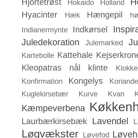
H
Hjortetrøst
Hokaido
Holland
Hyacinter
Hængepil
Hæk
hø
Inspir
Indkørsel
Indianermynte
Juledekoration
Ju
Julemarked
Kattehale
Kejserkron
Kartebolle
Kleopatras nål
klinte
Klokke
Kongelys
Konfirmation
Koriande
Kuglekirsebær
Kurve
Kvan
Køkken
Kæmpeverbena
Lavendel
Laurbærkirsebæk
L
Løgvækster
Løveh
Løvefod