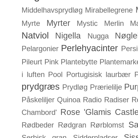
Middelhavsprydløg
Mirabellegrene
Myrter
Myrte
Mystic Merlin
Mæ
Natviol
Nigella
Nøgle
Nugga
Perlehyacinter
Pelargonier
Persi
Pileurt
Pink
Plantebytte
Plantemark
i luften
Pool
Portugisisk laurbær
P
prydgræs
Pur
Prydløg
Prærielilje
Påskeliljer
Quinoa
Radio
Radiser
R
Rose 'Glamis Castle
Chambord'
Sa
Rødbeder
Rødgran
Rørblomst
Sis
Serbisk gran
Sidderpladser