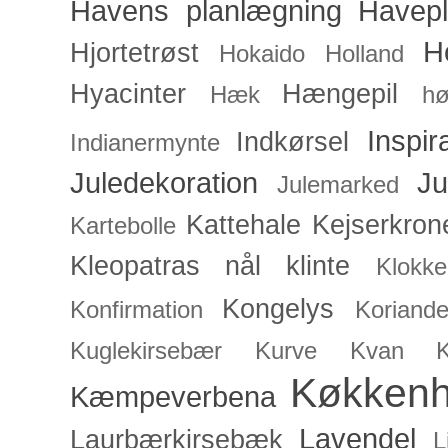
Havens planlægning
Havep
H
Hjortetrøst
Hokaido
Holland
Hyacinter
Hængepil
Hæk
hø
Inspir
Indkørsel
Indianermynte
Juledekoration
Ju
Julemarked
Kattehale
Kejserkron
Kartebolle
Kleopatras nål
klinte
Klokke
Kongelys
Konfirmation
Koriande
Kuglekirsebær
Kurve
Kvan
Køkken
Kæmpeverbena
Lavendel
Laurbærkirsebæk
L