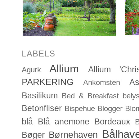
LABELS
Allium
Allium 'Chris
Agurk
PARKERING
As
Ankomsten
Basilikum
Bed & Breakfast
bely
Betonfliser
Bispehue
Blogger
Blo
blå
Blå anemone
Bordeaux
Bålhav
Børnehaven
Bøger