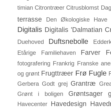
timian
Citrontræer
Citrusblomst
Dagl
terrasse
Den Økologiske Have
Digitalis
Digitalis 'Dalmatian C
Duftsnebolle
Duehoved
Edderk
Farver
F
Etårige
Familiehaven
fotografering
Frankrig
Franske an
Frø
Fugle
Frugttræer
og grønt
Grantræ
Gerbera
Godt grej
Grea
Grøntsager
g
Grønt i boligen
Havedesign
Haved
Havecenter