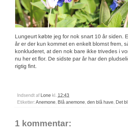
Lungeurt købte jeg for nok snart 10 år siden. En
år er der kun kommet en enkelt blomst frem, s
konkluderet, at den nok bare ikke trivedes i vo
nu her et flor. De sidste par år har den pludselig
rigtig fint.
Indsendt af
Lone
kl.
12:43
Etiketter:
Anemone
,
Blå anemone
,
den blå have
,
Det b
1 kommentar: