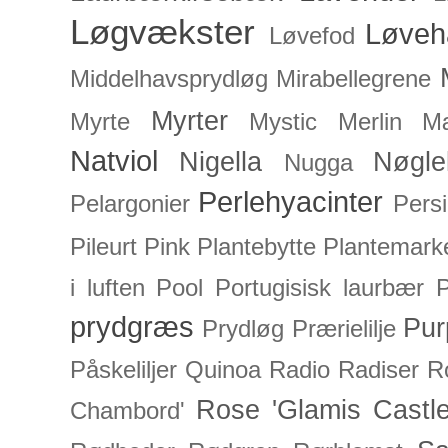
Løgvækster
Løveh
Løvefod
Middelhavsprydløg
Mirabellegrene
Myrter
Myrte
Mystic Merlin
Mæ
Natviol
Nigella
Nøgle
Nugga
Perlehyacinter
Pelargonier
Persi
Pileurt
Pink
Plantebytte
Plantemark
i luften
Pool
Portugisisk laurbær
P
prydgræs
Pur
Prydløg
Prærielilje
Påskeliljer
Quinoa
Radio
Radiser
R
Rose 'Glamis Castle
Chambord'