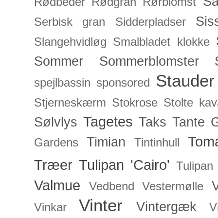
Sa
Rødbeder
Rødgran
Rørblomst
Sis
Serbisk gran
Sidderpladser
Slangehvidløg
Smalbladet klokke
Sommer
Sommerblomster
Stauder
spejlbassin
sponsored
Stjerneskærm
Stokrose
Stolte kav
Tagetes
Sølvlys
Taks
Tante 
Toma
Timian
Gardens
Tintinhull
Træer
Tulipan 'Cairo'
Tulipan
Valmue
V
Vedbend
Vestermølle
Vinter
Vintergæk
Vinkar
V