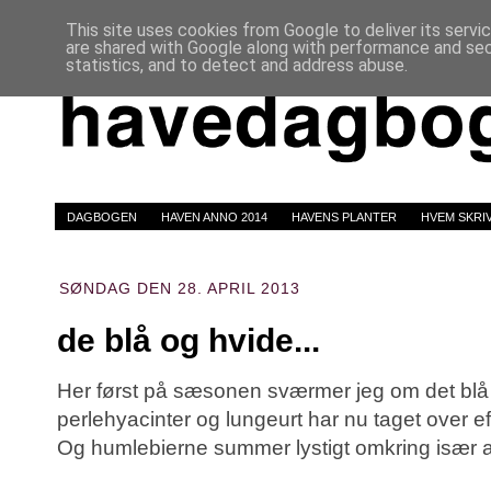
This site uses cookies from Google to deliver its servi
are shared with Google along with performance and secu
statistics, and to detect and address abuse.
DAGBOGEN
HAVEN ANNO 2014
HAVENS PLANTER
HVEM SKRI
SØNDAG DEN 28. APRIL 2013
de blå og hvide...
Her først på sæsonen sværmer jeg om det bl
perlehyacinter og lungeurt har nu taget over eft
Og humlebierne summer lystigt omkring især 