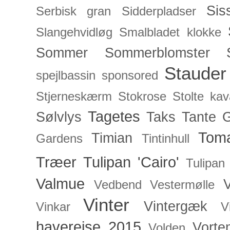
Sis
Serbisk gran
Sidderpladser
Slangehvidløg
Smalbladet klokke
Sommer
Sommerblomster
Stauder
spejlbassin
sponsored
Stjerneskærm
Stokrose
Stolte kav
Tagetes
Sølvlys
Taks
Tante 
Toma
Timian
Gardens
Tintinhull
Træer
Tulipan 'Cairo'
Tulipan
Valmue
V
Vedbend
Vestermølle
Vinter
Vintergæk
Vinkar
V
haverejse 2015
Vorte
Volden