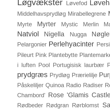
Løgvækster
Løveh
Løvefod
Middelhavsprydløg
Mirabellegrene
Myrter
Myrte
Mystic Merlin
Mæ
Natviol
Nigella
Nøgle
Nugga
Perlehyacinter
Pelargonier
Persi
Pileurt
Pink
Plantebytte
Plantemark
i luften
Pool
Portugisisk laurbær
P
prydgræs
Pur
Prydløg
Prærielilje
Påskeliljer
Quinoa
Radio
Radiser
R
Rose 'Glamis Castle
Chambord'
Sa
Rødbeder
Rødgran
Rørblomst