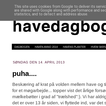
This site uses cookies from Google to deliver its servi
are shared with Google along with performance and secu
statistics, and to detect and address abuse.
DAGBOGEN
HAVEN ANNO 2014
HAVENS PLANTER
HVEM SKRI
SØNDAG DEN 14. APRIL 2013
puha....
Beskæring af krat på volden mellem have og ti
for et møgarbejde... topper vist det årlige fors
mælkebøtter i grad af "trælshed":). Vi har aldri
det er over 13 år siden, vi flyttede ind, var det s