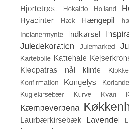
H
Hjortetrøst
Hokaido
Holland
Hyacinter
Hængepil
Hæk
hø
Inspir
Indkørsel
Indianermynte
Juledekoration
Ju
Julemarked
Kattehale
Kejserkron
Kartebolle
Kleopatras nål
klinte
Klokke
Kongelys
Konfirmation
Koriande
Kuglekirsebær
Kurve
Kvan
Køkken
Kæmpeverbena
Lavendel
Laurbærkirsebæk
L