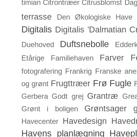
timian
Citrontræer
Citrusblomst
Dagl
terrasse
Den Økologiske Have
Digitalis
Digitalis 'Dalmatian C
Duftsnebolle
Duehoved
Edderk
Farver
F
Etårige
Familiehaven
fotografering
Frankrig
Franske an
Frø
Fugle
Frugttræer
og grønt
Grantræ
Gerbera
Godt grej
Grea
Grøntsager
g
Grønt i boligen
Havedesign
Haved
Havecenter
Havens planlægning
Havep