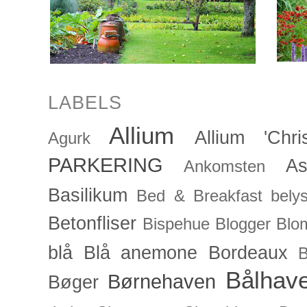
LABELS
Allium
Allium 'Chris
Agurk
PARKERING
As
Ankomsten
Basilikum
Bed & Breakfast
bely
Betonfliser
Bispehue
Blogger
Blo
blå
Blå anemone
Bordeaux
Bålhav
Børnehaven
Bøger