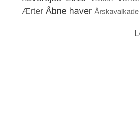
Åbne haver
Ærter
Årskavalkade
L