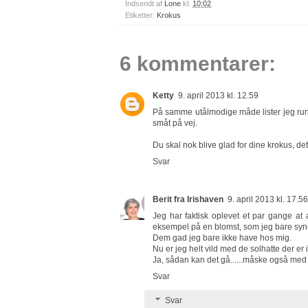
Indsendt af
Lone
kl.
10:02
Etiketter:
Krokus
6 kommentarer:
Ketty
9. april 2013 kl. 12.59
På samme utålmodige måde lister jeg rundt 
småt på vej.
Du skal nok blive glad for dine krokus, det 
Svar
Berit fra Irishaven
9. april 2013 kl. 17.56
Jeg har faktisk oplevet et par gange at
eksempel på en blomst, som jeg bare syn
Dem gad jeg bare ikke have hos mig.
Nu er jeg helt vild med de solhatte der e
Ja, sådan kan det gå......måske også med
Svar
Svar