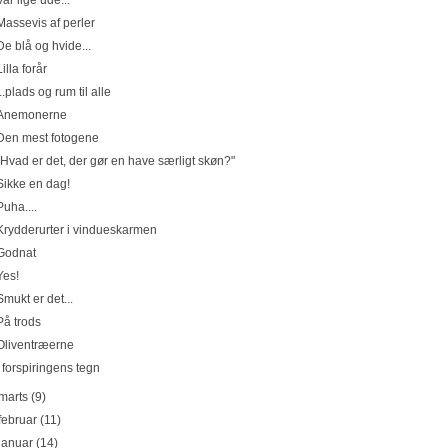
Var lige ude...
Massevis af perler
De blå og hvide...
Lilla forår
...plads og rum til alle
Anemonerne
Den mest fotogene
"Hvad er det, der gør en have særligt skøn?"
Sikke en dag!
Puha....
Krydderurter i vindueskarmen
Godnat
Yes!
Smukt er det...
På trods
Oliventræerne
I forspiringens tegn
marts
(9)
februar
(11)
januar
(14)