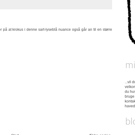
ker på at krokus i denne sart-lyseblå nuance også går an til en større
...vil
velkom
du hus
bruge 
konta
have