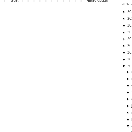
Start
Ældre opslag
ARKI
►
20
►
20
►
20
►
20
►
20
►
20
►
20
►
20
▼
20
►
►
►
►
►
►
►
►
▼