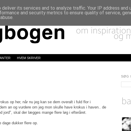
deliver its services and to analyze traffic. Your IP address and
formance and security metrics to ensure quality of service, ge
 abuse.
LANTER
HVEM SKRIVER
SØG 
okus op her, når nu jeg kan se dem overalt i fuld flor i
 dem an og vurdere om jeg mon skulle have krokus i haven.. de
god jord", skal der lægges mange flere løg i efteråret.
 dage dukker flere op.