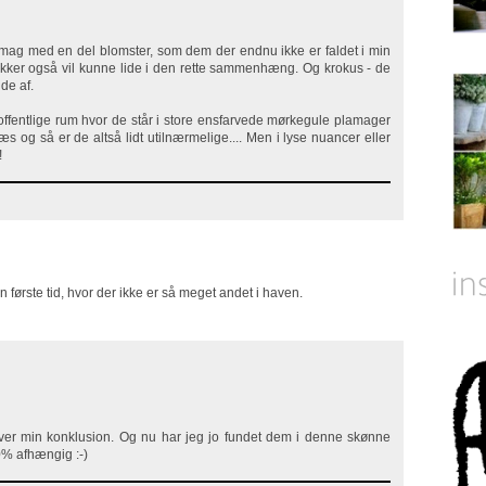
 smag med en del blomster, som dem der endnu ikke er faldet i min
kker også vil kunne lide i den rette sammenhæng. Og krokus - de
de af.
offentlige rum hvor de står i store ensfarvede mørkegule plamager
og så er de altså lidt utilnærmelige.... Men i lyse nuancer eller
!
første tid, hvor der ikke er så meget andet i haven.
iver min konklusion. Og nu har jeg jo fundet dem i denne skønne
00% afhængig :-)