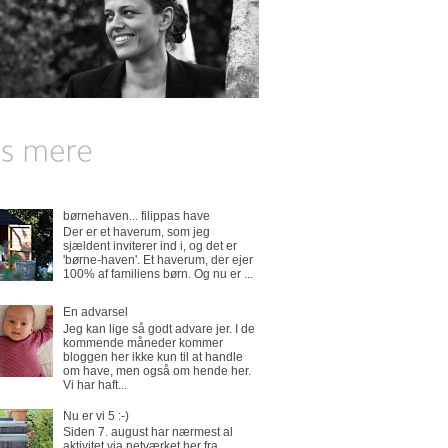
børnehaven... filippas have
Der er et haverum, som jeg
sjældent inviterer ind i, og det er
'børne-haven'. Et haverum, der ejer
100% af familiens børn. Og nu er ...
En advarsel
Jeg kan lige så godt advare jer. I de
kommende måneder kommer
bloggen her ikke kun til at handle
om have, men også om hende her.
Vi har haft...
Nu er vi 5 :-)
Siden 7. august har nærmest al
aktivitet via netværket her fra