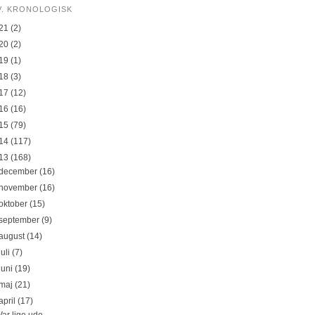
V. KRONOLOGISK
21
(2)
20
(2)
19
(1)
18
(3)
17
(12)
16
(16)
15
(79)
14
(117)
13
(168)
december
(16)
november
(16)
oktober
(15)
september
(9)
august
(14)
juli
(7)
juni
(19)
maj
(21)
april
(17)