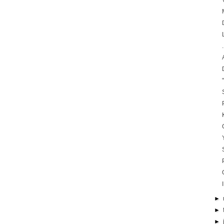
►
►
►