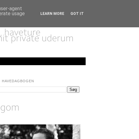
 user-agent
nerate usage
LEARN MORE
GOT IT
I HAVEDAGBOGEN