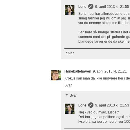
Lone
9. april 2013 kl. 21.55
Berit - jeg har allerede ændret
smag tænker jeg nu om at jeg si
var da nemme at komme til at hol
Ser bare så mange steder i det 
sammen med det pt. gulnede græs 
blandede farver er de da skønne
Svar
Høneballehaven
9. april 2013 kl. 21.21
Krokus kan man da ikke undvære her i den 
Svar
Svar
Lone
9. april 2013 kl. 21.53
Nej - ved du hvad, Lisbeth.
Det tror jeg simpelthen også bl
lyse blå, så jeg tror jeg bliver 1