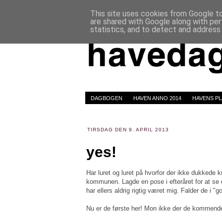
This site uses cookies from Google to 
are shared with Google along with per
statistics, and to detect and address
DAGBOGEN
HAVEN ANNO 2014
HAVENS P
TIRSDAG DEN 9. APRIL 2013
yes!
Har luret og luret på hvorfor der ikke dukkede kr
kommunen. Lagde en pose i efteråret for at se
har ellers aldrig rigtig været mig. Falder de i "
Nu er de første her! Mon ikke der de kommende