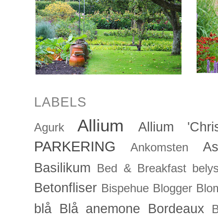
LABELS
Allium
Allium 'Chris
Agurk
PARKERING
As
Ankomsten
Basilikum
Bed & Breakfast
bely
Betonfliser
Bispehue
Blogger
Blo
blå
Blå anemone
Bordeaux