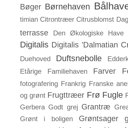
Bålhav
Børnehaven
Bøger
timian
Citrontræer
Citrusblomst
Dagl
terrasse
Den Økologiske Have
Digitalis
Digitalis 'Dalmatian C
Duftsnebolle
Duehoved
Edderk
Farver
F
Etårige
Familiehaven
fotografering
Frankrig
Franske an
Frø
Fugle
Frugttræer
og grønt
Grantræ
Gerbera
Godt grej
Grea
Grøntsager
g
Grønt i boligen