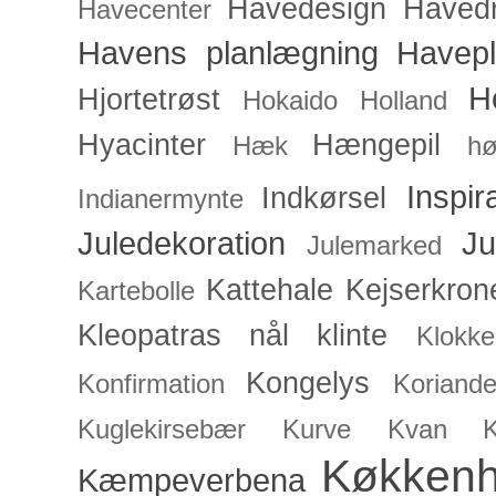
Havedesign
Haved
Havecenter
Havens planlægning
Havep
H
Hjortetrøst
Hokaido
Holland
Hyacinter
Hængepil
Hæk
hø
Inspir
Indkørsel
Indianermynte
Juledekoration
Ju
Julemarked
Kattehale
Kejserkron
Kartebolle
Kleopatras nål
klinte
Klokke
Kongelys
Konfirmation
Koriande
Kuglekirsebær
Kurve
Kvan
Køkken
Kæmpeverbena