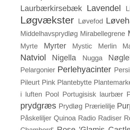
Lavendel
Laurbærkirsebæk
L
Løgvækster
Løveh
Løvefod
Middelhavsprydløg
Mirabellegrene
Myrter
Myrte
Mystic Merlin
Mæ
Natviol
Nigella
Nøgle
Nugga
Perlehyacinter
Pelargonier
Persi
Pileurt
Pink
Plantebytte
Plantemark
i luften
Pool
Portugisisk laurbær
P
prydgræs
Pur
Prydløg
Prærielilje
Påskeliljer
Quinoa
Radio
Radiser
R
Rose 'Glamis Castle