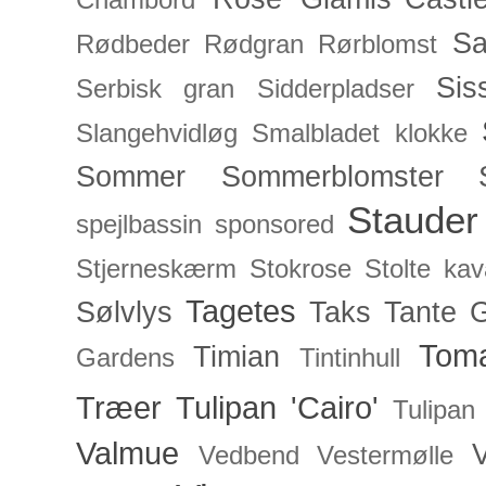
Chambord'
Sa
Rødbeder
Rødgran
Rørblomst
Sis
Serbisk gran
Sidderpladser
Slangehvidløg
Smalbladet klokke
Sommer
Sommerblomster
Stauder
spejlbassin
sponsored
Stjerneskærm
Stokrose
Stolte kav
Tagetes
Sølvlys
Taks
Tante 
Toma
Timian
Gardens
Tintinhull
Træer
Tulipan 'Cairo'
Tulipan
Valmue
V
Vedbend
Vestermølle