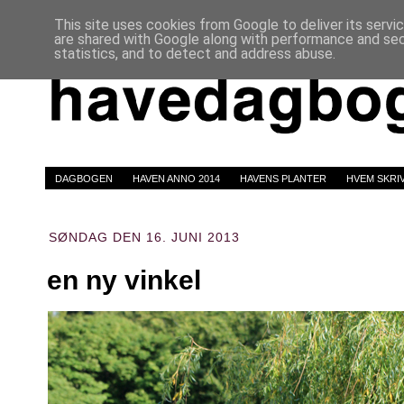
This site uses cookies from Google to deliver its servi
are shared with Google along with performance and secu
statistics, and to detect and address abuse.
DAGBOGEN
HAVEN ANNO 2014
HAVENS PLANTER
HVEM SKRI
SØNDAG DEN 16. JUNI 2013
en ny vinkel