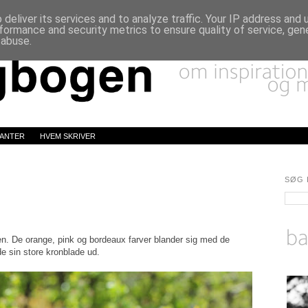
deliver its services and to analyze traffic. Your IP address and
formance and security metrics to ensure quality of service, ge
 abuse.
LANTER
HVEM SKRIVER
SØG 
n. De orange, pink og bordeaux farver blander sig med de
e sin store kronblade ud.