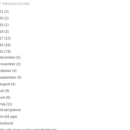
V. KRONOLOGISK
21
(2)
20
(2)
19
(1)
18
(3)
17
(12)
16
(16)
15
(79)
december
(5)
november
(3)
oktober
(4)
september
(4)
august
(4)
juli
(9)
juni
(6)
maj
(11)
Alt det grønne
De blå uger
Sunburst