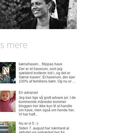
børnehaven... filippas have
Der er et haverum, som jeg
sjældent inviterer ind i, og det er
'børne-haven'. Et haverum, der ejer
100% af familiens børn. Og nu er ...
En advarsel
Jeg kan lige så godt advare jer. I de
kommende måneder kommer
bloggen her ikke kun til at handle
om have, men også om hende her.
Vi har haft...
Nu er vi 5 :-)
Siden 7. august har nærmest al
aktivitet via netværket her fra