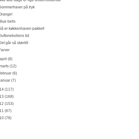
Ikke alle dage er lige underholdende
Sommerhaver på tryk
Orange!
Blue bells
Så er køkkenhaven pakket!
Duftsnebollens tid
Det går så stærkt!
Farver
april
(8)
marts
(12)
februar
(6)
januar
(7)
14
(117)
13
(168)
12
(153)
11
(67)
10
(78)