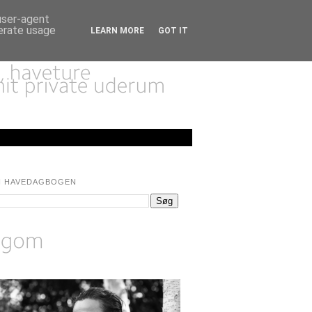
 user-agent
nerate usage
LEARN MORE
GOT IT
I HAVEDAGBOGEN