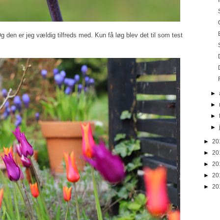
Og den er jeg vældig tilfreds med. Kun få løg blev det til som test
►
►
►
►
►
20
►
20
►
20
►
20
►
20