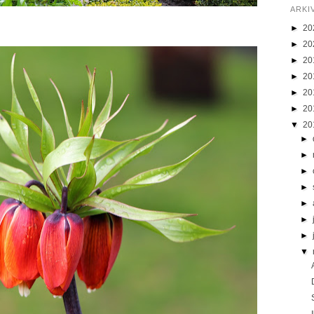
ARKI
►
20
►
20
►
20
►
20
►
20
►
20
▼
20
►
►
►
►
►
►
►
▼