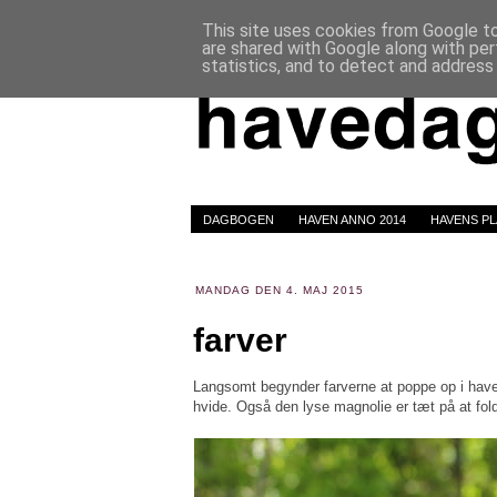
This site uses cookies from Google to 
are shared with Google along with per
statistics, and to detect and address
DAGBOGEN
HAVEN ANNO 2014
HAVENS P
MANDAG DEN 4. MAJ 2015
farver
Langsomt begynder farverne at poppe op i have
hvide. Også den lyse magnolie er tæt på at fold