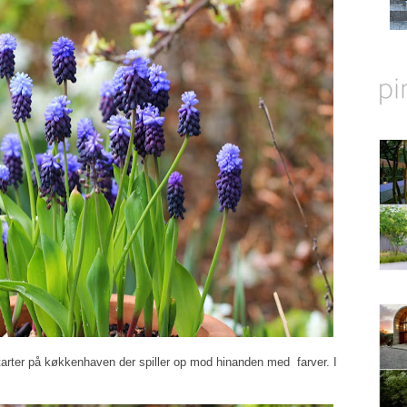
tarter på køkkenhaven der spiller op mod hinanden med farver. I