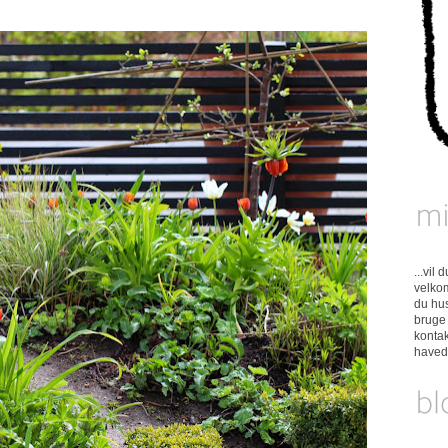
...vil
velkom
du hus
bruge 
konta
have