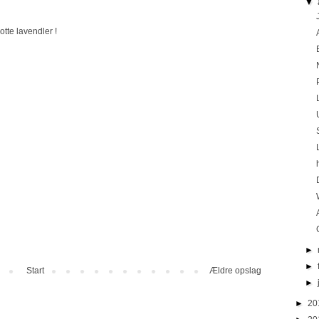
▼
lotte lavendler !
►
►
Start
Ældre opslag
►
►
20