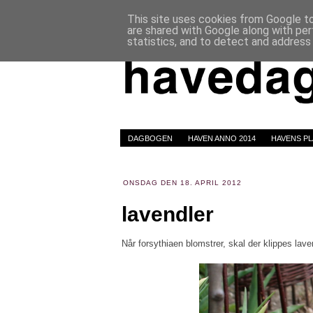
This site uses cookies from Google to 
are shared with Google along with per
statistics, and to detect and address
DAGBOGEN
HAVEN ANNO 2014
HAVENS P
ONSDAG DEN 18. APRIL 2012
lavendler
Når forsythiaen blomstrer, skal der klippes laven