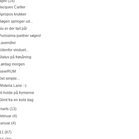
april
(14)
Jacques Cartier
Apropos krukker
Bøgen springer ud...
Nu er der fart på!
Purissima-partner søges!
Lavendler
Udenfor vinduet...
Status på frøsåning
Lørdag morgen
haveRUM
Det simple...
Wisteria Lane :-)
At holde på formerne
Glimt fra en kold dag
marts
(13)
februar
(4)
januar
(4)
11
(67)