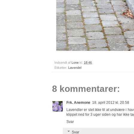
Indsendt af
Lone
kl.
18:46
Etiketter:
Lavendel
8 kommentarer:
Frk. Anemone
18. april 2012 kl. 20.58
Lavendler er slet ikke til at undvære i h
klippet ned for 3 uger siden og har ikke ta
Svar
Svar