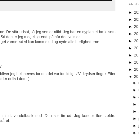
ARKI
►
20
►
20
►
20
ine. De står udsat, så jeg venter altid. Jeg har en nyplantet hæk, som
►
20
) Så den er jeg meget spændt på når den vokser til.
►
20
 noget varme, så vi kan komme ud og nyde alle herlighederne.
►
20
►
20
►
20
37
►
20
iver jeg helt nervøs for om det var for tidligt :/ Vi krydser fingre. Efter
▼
20
der er liv i dem :)
►
►
►
►
►
de min lavendelbusk ned. Den ser fin ud. Jeg kender flere ældre
►
råret.
►
►