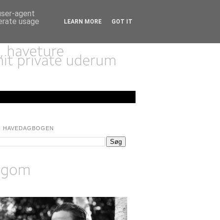
 user-agent
nerate usage
LEARN MORE
GOT IT
I HAVEDAGBOGEN