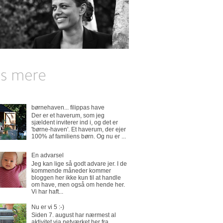
børnehaven... filippas have
Der er et haverum, som jeg
sjældent inviterer ind i, og det er
'børne-haven'. Et haverum, der ejer
100% af familiens børn. Og nu er ...
En advarsel
Jeg kan lige så godt advare jer. I de
kommende måneder kommer
bloggen her ikke kun til at handle
om have, men også om hende her.
Vi har haft...
Nu er vi 5 :-)
Siden 7. august har nærmest al
aktivitet via netværket her fra