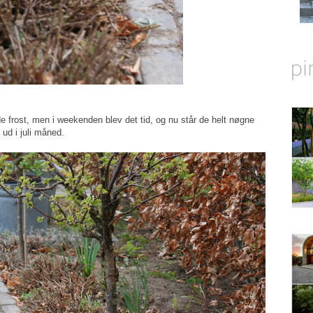
de frost, men i weekenden blev det tid, og nu står de helt nøgne
r ud i
juli måned
.