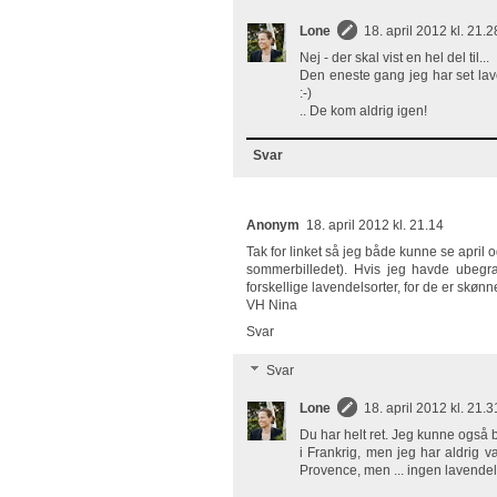
Lone
18. april 2012 kl. 21.2
Nej - der skal vist en hel del til...
Den eneste gang jeg har set la
:-)
.. De kom aldrig igen!
Svar
Anonym
18. april 2012 kl. 21.14
Tak for linket så jeg både kunne se april
sommerbilledet). Hvis jeg havde ubegræ
forskellige lavendelsorter, for de er skønn
VH Nina
Svar
Svar
Lone
18. april 2012 kl. 21.3
Du har helt ret. Jeg kunne også 
i Frankrig, men jeg har aldrig væ
Provence, men ... ingen lavendel