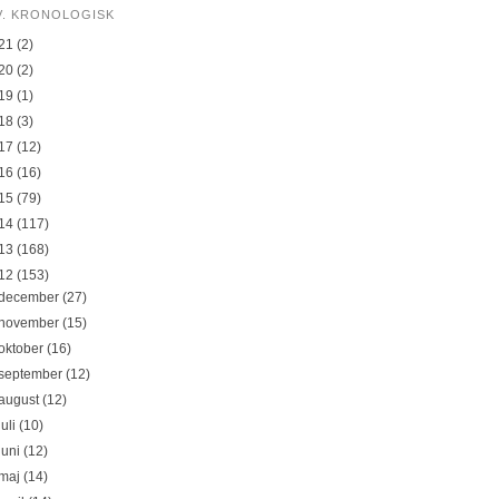
V. KRONOLOGISK
21
(2)
20
(2)
19
(1)
18
(3)
17
(12)
16
(16)
15
(79)
14
(117)
13
(168)
12
(153)
december
(27)
november
(15)
oktober
(16)
september
(12)
august
(12)
juli
(10)
juni
(12)
maj
(14)