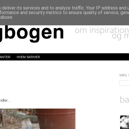
deliver its services and to analyze traffic. Your IP address and
formance and security metrics to ensure quality of service, ge
 abuse.
LANTER
HVEM SKRIVER
SØG 
dler...