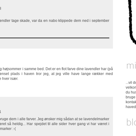
8
vendler tage skade, var da en nabo klippede dem ned i september
 og højsommer i samme bed. Det er en flot farve dine lavendler har (på
nset plads i haven tror jeg, at jeg ville have lange rækker med
e hver især.
...vil
velkom
du hus
bruge 
konta
have
1
bruge dem i alle farver. Jeg ønsker mig sådan at se lavendelmarker
ret så heldig... Har spejdet til alle sider hver gang vi har været i
marker :-(