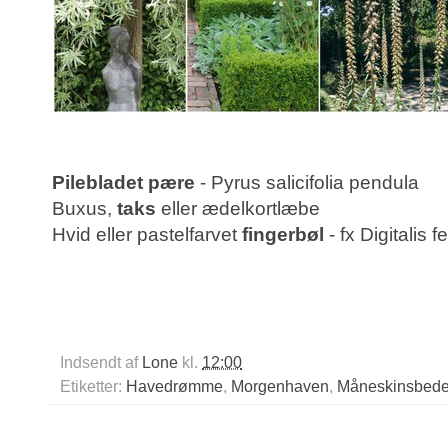
Pilebladet pære
- Pyrus salicifolia pendula
Buxus,
taks
eller ædelkortlæbe
Hvid eller pastelfarvet
fingerbøl
- fx Digitalis 
Indsendt af
Lone
kl.
12:00
Etiketter:
Havedrømme
,
Morgenhaven
,
Måneskinsbede