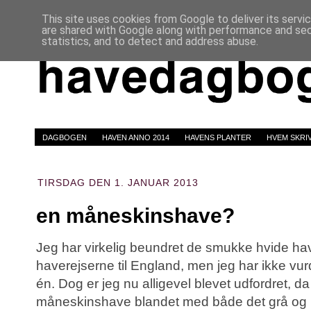
This site uses cookies from Google to deliver its servi
are shared with Google along with performance and secu
statistics, and to detect and address abuse.
DAGBOGEN
HAVEN ANNO 2014
HAVENS PLANTER
HVEM SKRI
TIRSDAG DEN 1. JANUAR 2013
en måneskinshave?
Jeg har virkelig beundret de smukke hvide hav
haverejserne til England, men jeg har ikke vurd
én. Dog er jeg nu alligevel blevet udfordret, da
måneskinshave blandet med både det grå og 