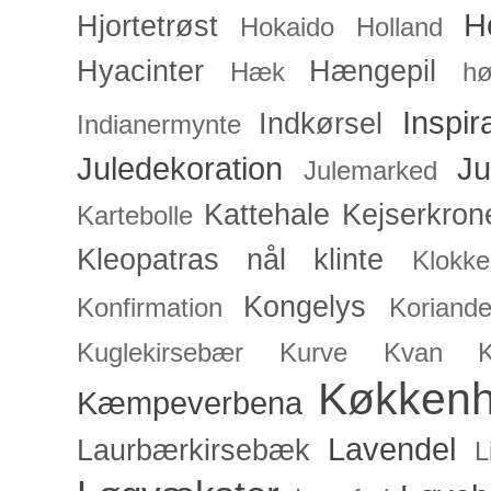
H
Hjortetrøst
Hokaido
Holland
Hyacinter
Hængepil
Hæk
hø
Inspir
Indkørsel
Indianermynte
Juledekoration
Ju
Julemarked
Kattehale
Kejserkron
Kartebolle
Kleopatras nål
klinte
Klokke
Kongelys
Konfirmation
Koriande
Kuglekirsebær
Kurve
Kvan
Køkken
Kæmpeverbena
Lavendel
Laurbærkirsebæk
L