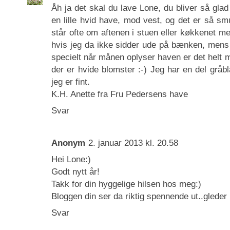
Åh ja det skal du lave Lone, du bliver så glad 
en lille hvid have, mod vest, og det er så sm
står ofte om aftenen i stuen eller køkkenet me
hvis jeg da ikke sidder ude på bænken, mens 
specielt når månen oplyser haven er det helt ma
der er hvide blomster :-) Jeg har en del gråb
jeg er fint.
K.H. Anette fra Fru Pedersens have
Svar
Anonym
2. januar 2013 kl. 20.58
Hei Lone:)
Godt nytt år!
Takk for din hyggelige hilsen hos meg:)
Bloggen din ser da riktig spennende ut..gleder 
Svar