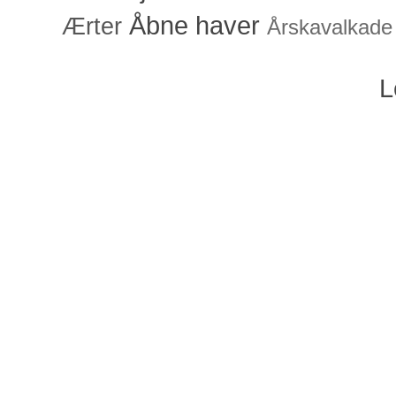
Åbne haver
Ærter
Årskavalkade
L