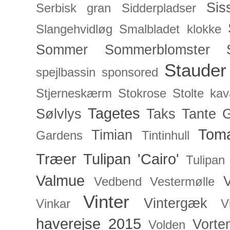
Sis
Serbisk gran
Sidderpladser
Slangehvidløg
Smalbladet klokke
Sommer
Sommerblomster
Stauder
spejlbassin
sponsored
Stjerneskærm
Stokrose
Stolte kav
Tagetes
Sølvlys
Taks
Tante 
Toma
Timian
Gardens
Tintinhull
Træer
Tulipan 'Cairo'
Tulipan
Valmue
V
Vedbend
Vestermølle
Vinter
Vintergæk
Vinkar
V
haverejse 2015
Vorte
Volden