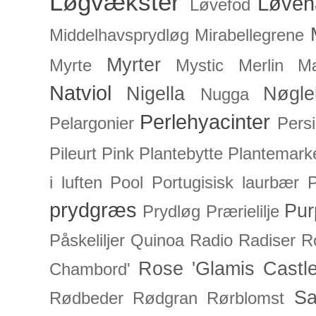
Løgvækster
Løveh
Løvefod
Middelhavsprydløg
Mirabellegrene
Myrter
Myrte
Mystic Merlin
Mæ
Natviol
Nigella
Nøgle
Nugga
Perlehyacinter
Pelargonier
Persi
Pileurt
Pink
Plantebytte
Plantemark
i luften
Pool
Portugisisk laurbær
P
prydgræs
Pur
Prydløg
Prærielilje
Påskeliljer
Quinoa
Radio
Radiser
R
Rose 'Glamis Castle
Chambord'
Sa
Rødbeder
Rødgran
Rørblomst