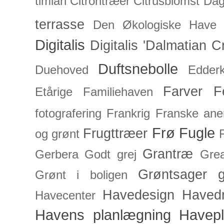
timian
Citrontræer
Citrusblomst
Dagl
terrasse
Den Økologiske Have
Digitalis
Digitalis 'Dalmatian C
Duftsnebolle
Duehoved
Edderk
Farver
F
Etårige
Familiehaven
fotografering
Frankrig
Franske an
Frø
Fugle
Frugttræer
og grønt
Grantræ
Gerbera
Godt grej
Grea
Grøntsager
g
Grønt i boligen
Havedesign
Haved
Havecenter
Havens planlægning
Havep