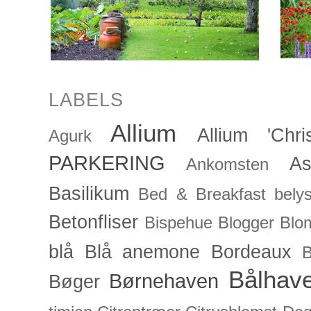
LABELS
Allium
Allium 'Chris
Agurk
PARKERING
As
Ankomsten
Basilikum
Bed & Breakfast
bely
Betonfliser
Bispehue
Blogger
Blo
blå
Blå anemone
Bordeaux
Bålhav
Børnehaven
Bøger