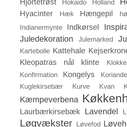
H
Hjortetrøst
Hokaido
Holland
Hyacinter
Hængepil
Hæk
hø
Inspir
Indkørsel
Indianermynte
Juledekoration
Ju
Julemarked
Kattehale
Kejserkron
Kartebolle
Kleopatras nål
klinte
Klokke
Kongelys
Konfirmation
Koriande
Kuglekirsebær
Kurve
Kvan
Køkken
Kæmpeverbena
Lavendel
Laurbærkirsebæk
L
Løgvækster
Løveh
Løvefod