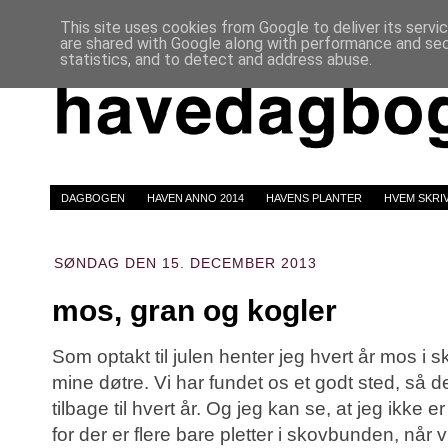
This site uses cookies from Google to deliver its servi
are shared with Google along with performance and secu
statistics, and to detect and address abuse.
DAGBOGEN
HAVEN ANNO 2014
HAVENS PLANTER
HVEM SKRI
SØNDAG DEN 15. DECEMBER 2013
mos, gran og kogler
Som optakt til julen henter jeg hvert år mos 
mine døtre. Vi har fundet os et godt sted, så 
tilbage til hvert år. Og jeg kan se, at jeg ikke 
for der er flere bare pletter i skovbunden, når 