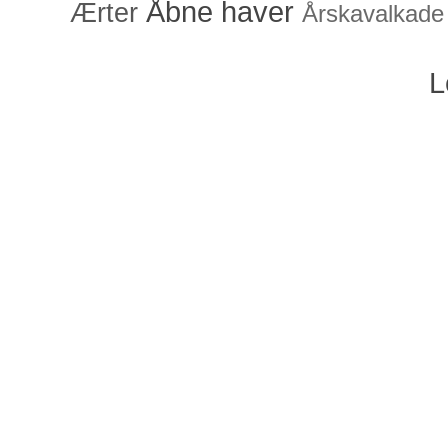
Åbne haver
Ærter
Årskavalkade
L