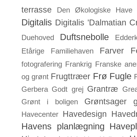
terrasse
Den Økologiske Have
Digitalis
Digitalis 'Dalmatian C
Duftsnebolle
Duehoved
Edderk
Farver
F
Etårige
Familiehaven
fotografering
Frankrig
Franske an
Frø
Fugle
Frugttræer
og grønt
Grantræ
Gerbera
Godt grej
Grea
Grøntsager
g
Grønt i boligen
Havedesign
Haved
Havecenter
Havens planlægning
Havep