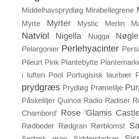
Middelhavsprydløg
Mirabellegrene
Myrter
Myrte
Mystic Merlin
Mæ
Natviol
Nigella
Nøgle
Nugga
Perlehyacinter
Pelargonier
Persi
Pileurt
Pink
Plantebytte
Plantemark
i luften
Pool
Portugisisk laurbær
P
prydgræs
Pur
Prydløg
Prærielilje
Påskeliljer
Quinoa
Radio
Radiser
R
Rose 'Glamis Castle
Chambord'
Sa
Rødbeder
Rødgran
Rørblomst
Sis
Serbisk gran
Sidderpladser