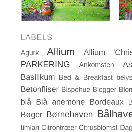
LABELS
Allium
Allium 'Chris
Agurk
PARKERING
As
Ankomsten
Basilikum
Bed & Breakfast
bely
Betonfliser
Bispehue
Blogger
Blo
blå
Blå anemone
Bordeaux
Bålhav
Børnehaven
Bøger
timian
Citrontræer
Citrusblomst
Dagl