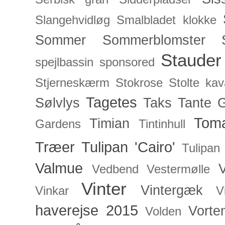
Slangehvidløg
Smalbladet klokke
Sommer
Sommerblomster
Stauder
spejlbassin
sponsored
Stjerneskærm
Stokrose
Stolte kav
Tagetes
Sølvlys
Taks
Tante 
Toma
Timian
Gardens
Tintinhull
Træer
Tulipan 'Cairo'
Tulipan
Valmue
V
Vedbend
Vestermølle
Vinter
Vintergæk
Vinkar
V
haverejse 2015
Vorte
Volden