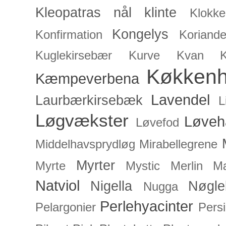
Kleopatras nål
klinte
Klokke
Kongelys
Konfirmation
Koriande
Kuglekirsebær
Kurve
Kvan
Køkken
Kæmpeverbena
Lavendel
Laurbærkirsebæk
L
Løgvækster
Løveh
Løvefod
Middelhavsprydløg
Mirabellegrene
Myrter
Myrte
Mystic Merlin
Mæ
Natviol
Nigella
Nøgle
Nugga
Perlehyacinter
Pelargonier
Persi