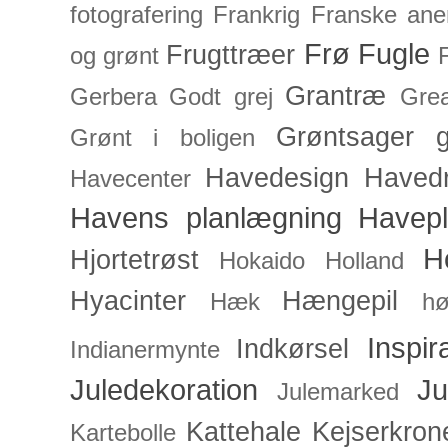
fotografering
Frankrig
Franske an
Frø
Fugle
Frugttræer
og grønt
Grantræ
Gerbera
Godt grej
Grea
Grøntsager
g
Grønt i boligen
Havedesign
Haved
Havecenter
Havens planlægning
Havep
H
Hjortetrøst
Hokaido
Holland
Hyacinter
Hængepil
Hæk
hø
Inspir
Indkørsel
Indianermynte
Juledekoration
Ju
Julemarked
Kattehale
Kejserkron
Kartebolle