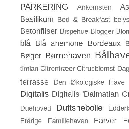
PARKERING
As
Ankomsten
Basilikum
Bed & Breakfast
bely
Betonfliser
Bispehue
Blogger
Blo
blå
Blå anemone
Bordeaux
Bålhav
Børnehaven
Bøger
timian
Citrontræer
Citrusblomst
Dagl
terrasse
Den Økologiske Have
Digitalis
Digitalis 'Dalmatian C
Duftsnebolle
Duehoved
Edderk
Farver
F
Etårige
Familiehaven