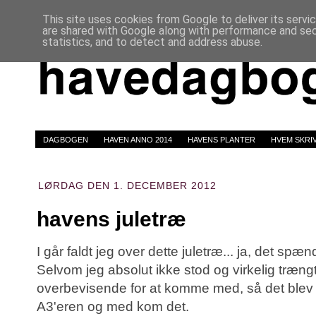
This site uses cookies from Google to deliver its servi
are shared with Google along with performance and secu
statistics, and to detect and address abuse.
DAGBOGEN
HAVEN ANNO 2014
HAVENS PLANTER
HVEM SKRI
LØRDAG DEN 1. DECEMBER 2012
havens juletræ
I går faldt jeg over dette juletræ... ja, det sp
Selvom jeg absolut ikke stod og virkelig trængt
overbevisende for at komme med, så det blev
A3'eren og med kom det.