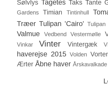
Tagetes
Sølvlys
Taks
Tante 
Toma
Timian
Gardens
Tintinhull
Træer
Tulipan 'Cairo'
Tulipan
Valmue
V
Vedbend
Vestermølle
Vinter
Vintergæk
Vinkar
V
haverejse 2015
Vorte
Volden
Åbne haver
Ærter
Årskavalkade
L