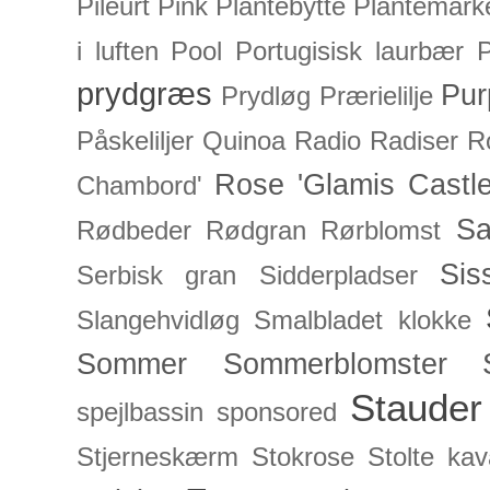
Pileurt
Pink
Plantebytte
Plantemark
i luften
Pool
Portugisisk laurbær
P
prydgræs
Pur
Prydløg
Prærielilje
Påskeliljer
Quinoa
Radio
Radiser
R
Rose 'Glamis Castle
Chambord'
Sa
Rødbeder
Rødgran
Rørblomst
Sis
Serbisk gran
Sidderpladser
Slangehvidløg
Smalbladet klokke
Sommer
Sommerblomster
Stauder
spejlbassin
sponsored
Stjerneskærm
Stokrose
Stolte kav