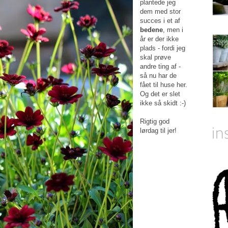
plantede jeg
dem med stor
succes i et af
bedene
, men i
år er der ikke
plads - fordi jeg
skal prøve
andre ting af -
så nu har de
fået til huse her.
Og det er slet
ikke så skidt :-)
Rigtig god
lørdag til jer!