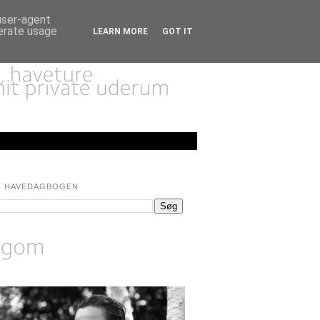
 user-agent
nerate usage
LEARN MORE
GOT IT
I HAVEDAGBOGEN