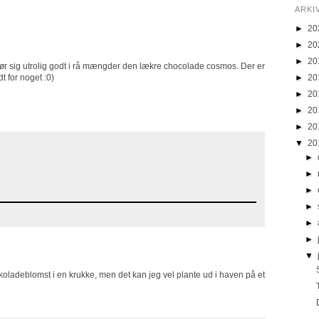
ARKI
►
20
►
20
►
20
n gør sig utrolig godt i rå mængder den lækre chocolade cosmos. Der er
►
20
dt for noget :0)
►
20
►
20
►
20
▼
20
►
►
►
►
►
►
▼
okoladeblomst i en krukke, men det kan jeg vel plante ud i haven på et