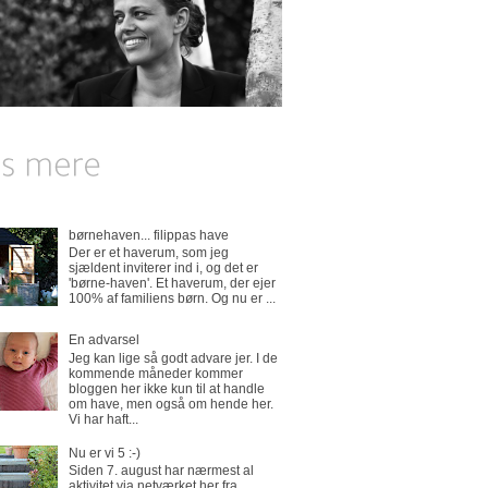
børnehaven... filippas have
Der er et haverum, som jeg
sjældent inviterer ind i, og det er
'børne-haven'. Et haverum, der ejer
100% af familiens børn. Og nu er ...
En advarsel
Jeg kan lige så godt advare jer. I de
kommende måneder kommer
bloggen her ikke kun til at handle
om have, men også om hende her.
Vi har haft...
Nu er vi 5 :-)
Siden 7. august har nærmest al
aktivitet via netværket her fra