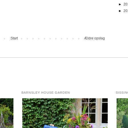
►
20
►
20
Start
Ældre opslag
BARNSLEY HOUSE GARDEN
SISSI