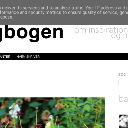
deliver its services and to analyze traffic. Your IP address and
formance and security metrics to ensure quality of service, ge
 abuse.
LANTER
HVEM SKRIVER
SØG 