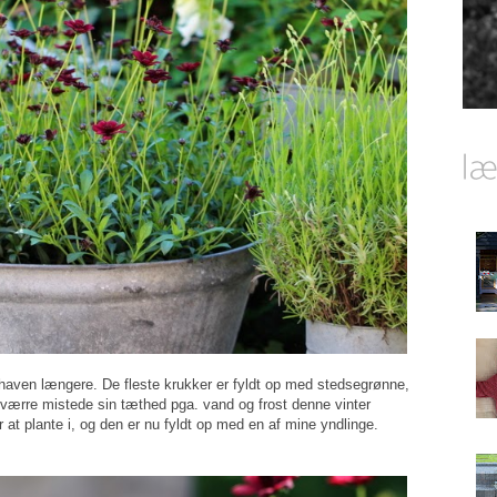
haven længere. De fleste krukker er fyldt op med stedsegrønne,
sværre mistede sin tæthed pga. vand og frost denne vinter
 at plante i, og den er nu fyldt op med en af mine yndlinge.