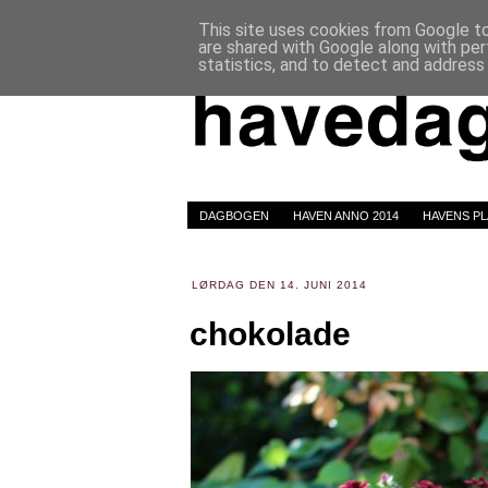
This site uses cookies from Google to 
are shared with Google along with per
statistics, and to detect and address
DAGBOGEN
HAVEN ANNO 2014
HAVENS P
LØRDAG DEN 14. JUNI 2014
chokolade