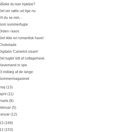
Måske du kan hjælpe?
Det ser sølle ud lige nu
Vil du se min...
Som sommerfugle
Orden i kaos
Slet ikke en romantisk have!
Chokolade
Digitalis 'Camelot cream'
Det lugter lidt af cottagehave
Havemand in spe
Et indlæg af de lange
Sommermagasinet
maj
(13)
april
(11)
marts
(8)
februar
(5)
januar
(12)
13
(168)
12
(153)