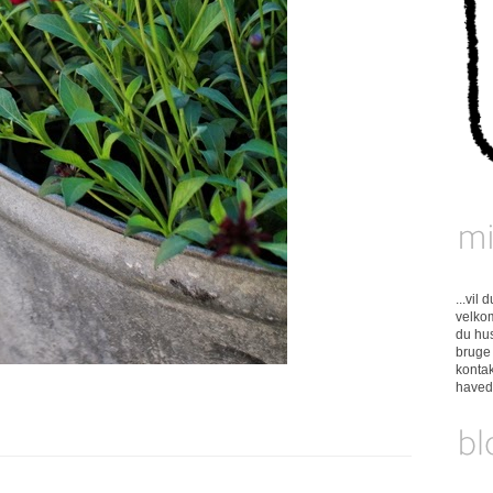
...vil
velkom
du hus
bruge 
konta
have