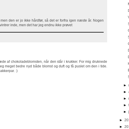
men den er jo ikke hårdfør, så det er forfra igen næste år. Nogen
rvintrer inde, men det har jeg endnu ikke prøvet
læde af chokoladeblomsten, når den står i krukker. For mig druknede
 jeg meget bedre nyd både blomst og duft og få puslet om den i tide.
akkerpar. :)
►
►
►
►
►
►
20
►
20