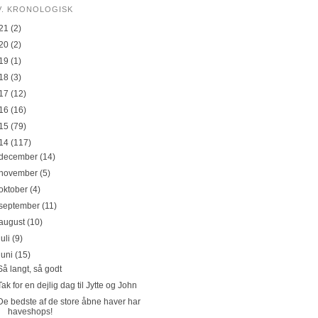
V. KRONOLOGISK
21
(2)
20
(2)
19
(1)
18
(3)
17
(12)
16
(16)
15
(79)
14
(117)
december
(14)
november
(5)
oktober
(4)
september
(11)
august
(10)
juli
(9)
juni
(15)
Så langt, så godt
Tak for en dejlig dag til Jytte og John
De bedste af de store åbne haver har
haveshops!