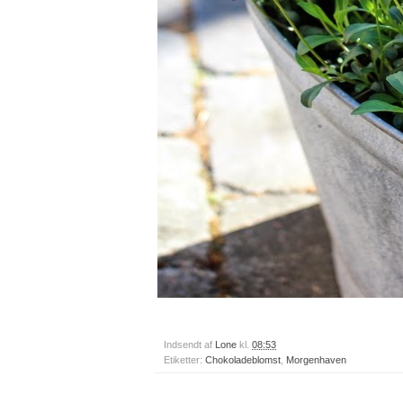
Indsendt af
Lone
kl.
08:53
Etiketter:
Chokoladeblomst
,
Morgenhaven